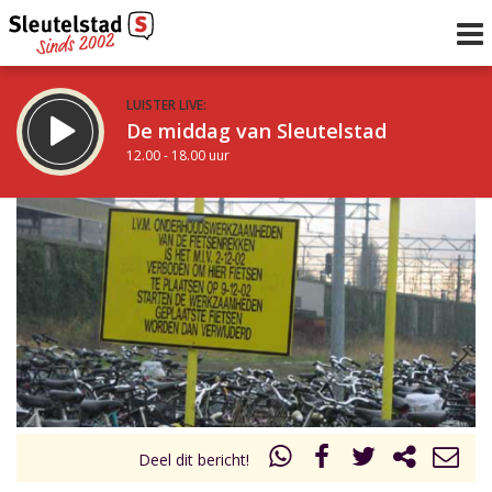
LUISTER LIVE:
De middag van Sleutelstad
12.00 - 18.00 uur
STRAKS:
De avond van Sleutelstad
18.00 - 19.00 uur
uur 1 van 0
Vorig uur
Volgend uur
Inklappen
Deel dit bericht!