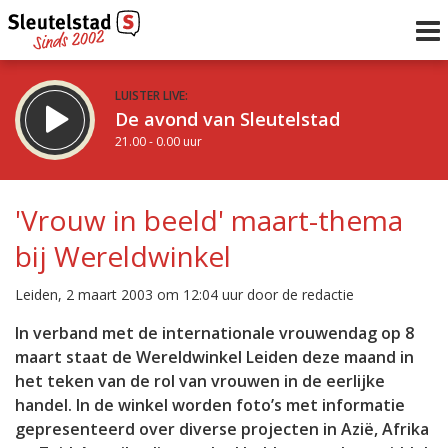
LUISTER LIVE:
De avond van Sleutelstad
21.00 - 0.00 uur
STRAKS:
De nacht van Sleutelstad
'Vrouw in beeld' maart-thema
0.00 - 6.00 uur
bij Wereldwinkel
uur 1 van 0
Vorig uur
Volgend uur
Leiden, 2 maart 2003 om 12:04 uur door de redactie
Inklappen
In verband met de internationale vrouwendag op 8
maart staat de Wereldwinkel Leiden deze maand in
het teken van de rol van vrouwen in de eerlijke
handel. In de winkel worden foto’s met informatie
gepresenteerd over diverse projecten in Azië, Afrika