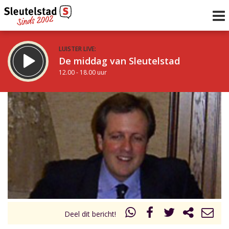
LUISTER LIVE:
De middag van Sleutelstad
12.00 - 18.00 uur
STRAKS:
De avond van Sleutelstad
18.00 - 19.00 uur
uur 1 van 0
Vorig uur
Volgend uur
Inklappen
Deel dit bericht!