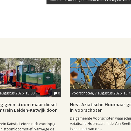
 augustus 2026, 15:00
0
Voorschoten, 7 augustus 2026, 13:4
ig geen stoom maar diesel
Nest Aziatische Hoornaar 
mtrein Leiden-Katwijk door
in Voorschoten
De gemeente Voorschoten waarschu
Aziatische Hoornaar. In de Van Beet
ein Katwijk Leiden rijdt voorlopig
is een nest van de...
een stoomlocomotief. Vanwege de