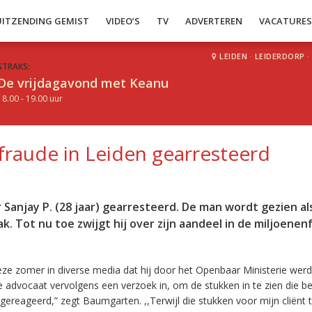
UITZENDING GEMIST
VIDEO’S
TV
ADVERTEREN
VACATURE
LEIDEN
·
LEIDERDORP
·
STRAKS:
De vrijdagavond met Keanu
18.00 - 19.00 uur
raude in Leiden gearresteerd
Sanjay P. (28 jaar) gearresteerd. De man wordt gezien al
 Tot nu toe zwijgt hij over zijn aandeel in de miljoenen
deze zomer in diverse media dat hij door het Openbaar Ministerie werd
de advocaat vervolgens een verzoek in, om de stukken in te zien die b
gereageerd,” zegt Baumgarten. ,,Terwijl die stukken voor mijn cliënt 