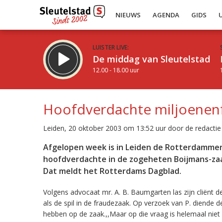
NIEUWS
AGENDA
GIDS
LUISTER LIVE:
De middag van Sleutelstad
12.00 - 18.00 uur
Hoofdverdachte miljoenenf
Leiden, 20 oktober 2003 om 13:52 uur door de redactie
Inklappen
Afgelopen week is in Leiden de Rotterdammer 
hoofdverdachte in de zogeheten Boijmans-zaak.
Dat meldt het Rotterdams Dagblad.
Volgens advocaat mr. A. B. Baumgarten las zijn cliënt 
als de spil in de fraudezaak. Op verzoek van P. diende 
hebben op de zaak.,,Maar op die vraag is helemaal niet 