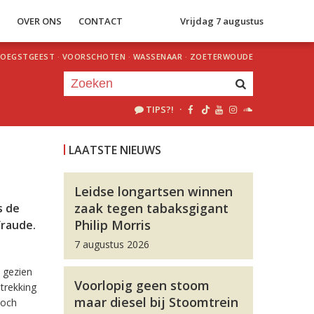
S
OVER ONS
CONTACT
Vrijdag 7 augustus
OEGSTGEEST
·
VOORSCHOTEN
·
WASSENAAR
·
ZOETERWOUDE
TIPS?!
·
Je luistert nu naar
uur 1 van 0
LAATSTE NIEUWS
«
Vorig uur
Volgend uur
»
Leidse longartsen winnen
zaak tegen tabaksgigant
s de
Philip Morris
fraude.
7 augustus 2026
 gezien
Voorlopig geen stoom
etrekking
maar diesel bij Stoomtrein
toch