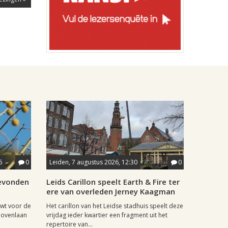
5
0
Leiden, 7 augustus 2026, 12:30
0
gevonden
Leids Carillon speelt Earth & Fire ter
ere van overleden Jerney Kaagman
wt voor de
Het carillon van het Leidse stadhuis speelt deze
hovenlaan
vrijdag ieder kwartier een fragment uit het
repertoire van...