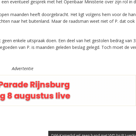
een eventueel gesprek met het Openbaar Ministerie over zijn rol in d
elopen maanden heeft doorgebracht. Het ligt volgens hem voor de han
chten naar het buitenland. Maar de raadsman weet niet of P. dat ook
aat geen enkele uitspraak doen. Een deel van het gestolen bedrag van 3
nktegoeden van P. is maanden geleden beslag gelegd. Toch moet de ve
Advertentie
D66-Kamerlid wil geen band met VVD bij EU-verki