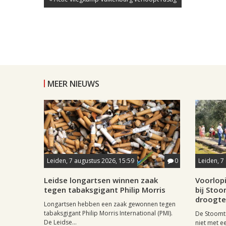
MEER NIEUWS
Leiden, 7 augustus 2026, 15:59
0
Leiden, 7
Leidse longartsen winnen zaak
Voorlop
tegen tabaksgigant Philip Morris
bij Stoo
droogte
Longartsen hebben een zaak gewonnen tegen
tabaksgigant Philip Morris International (PMI).
De Stoomtr
De Leidse...
niet met 