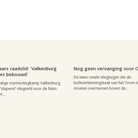
 maart 2005, 21:20
0
Regio, , 17 september 2004, 09:05
ars raadslid: 'Valkenburg
Nog geen vervanging voor O
iet bebouwd'
De twee civiele vliegtuigen die de
luchtverkenningstaak van het Orion-t
alige marinevliegkamp Valkenburg
moeten overnemen boven de...
'slapend' vliegveld voor de Nato.
t...