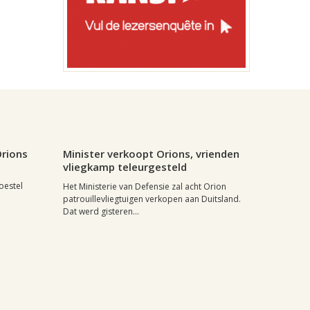
0
Regio, , 21 juli 2004, 11:35
0
rions
Minister verkoopt Orions, vrienden
vliegkamp teleurgesteld
oestel
Het Ministerie van Defensie zal acht Orion
patrouillevliegtuigen verkopen aan Duitsland.
Dat werd gisteren...