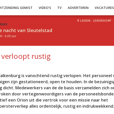
UITZENDING GEMIST
VIDEO’S
TV
ADVERTEREN
VACATURE
LEIDEN
·
LEIDERDORP
·
RAKS:
e nacht van Sleutelstad
0 - 6.00 uur
verloopt rustig
alkenburg is vanochtend rustig verlopen. Het personeel
tuigen zijn gestationeerd, open te houden. In de bezuinig
g dicht. Medewerkers van de de basis verzamelden zich o
roken door vertegenwoordigers van de personeelsbonde
ef een Orion uit die vertrok voor een missie naar het
rsterverliep alles ordentelijk, rustig en indrukwekkend