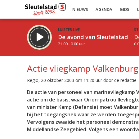
NIEUWS
AGENDA
GIDS
LUISTER LIVE:
ST
De avond van Sleutelstad
D
21.00 - 0.00 uur
0.0
Actie vliegkamp Valkenburg 
Regio, 20 oktober 2003 om 11:20 uur door de redactie
Inklappen
De actie van personeel van marinevliegkamp V
actie om de basis, waar Orion-patrouillevlieg
van minister Kamp (Defensie) moet Valkenbur
bij het toegangshek waar ze werden toegesp
Vervolgens zwaaide het personeel demonstrati
Middellandse Zeegebied. Volgens een woordvoe