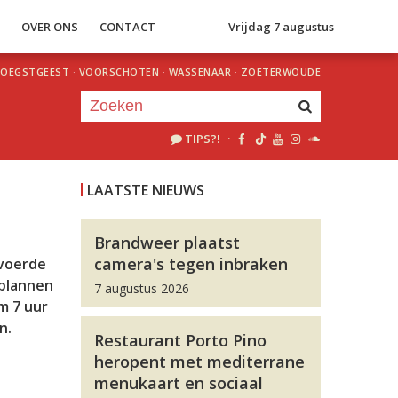
S
OVER ONS
CONTACT
Vrijdag 7 augustus
OEGSTGEEST
·
VOORSCHOTEN
·
WASSENAAR
·
ZOETERWOUDE
TIPS?!
·
Je luistert nu naar
uur 1 van 0
LAATSTE NIEUWS
«
Vorig uur
Volgend uur
»
Brandweer plaatst
camera's tegen inbraken
 voerde
splannen
7 augustus 2026
m 7 uur
n.
Restaurant Porto Pino
heropent met mediterrane
.
menukaart en sociaal