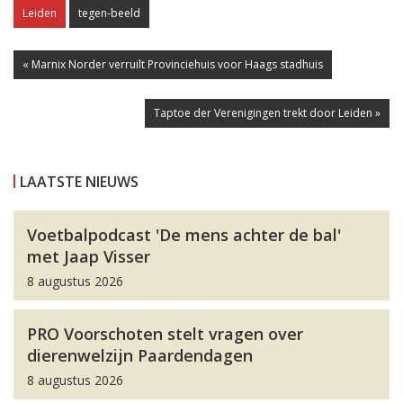
Leiden
tegen-beeld
« Marnix Norder verruilt Provinciehuis voor Haags stadhuis
Taptoe der Verenigingen trekt door Leiden »
LAATSTE NIEUWS
Voetbalpodcast 'De mens achter de bal'
met Jaap Visser
8 augustus 2026
PRO Voorschoten stelt vragen over
dierenwelzijn Paardendagen
8 augustus 2026