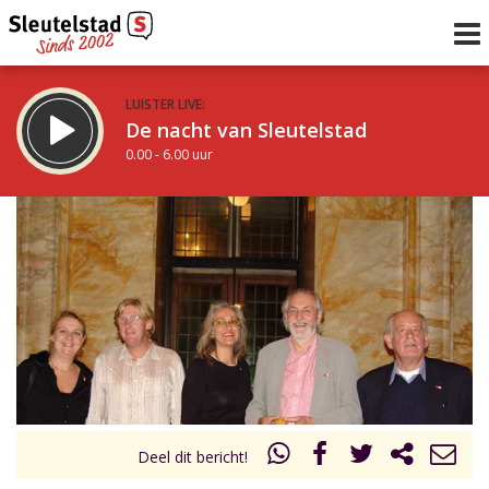
LUISTER LIVE:
De nacht van Sleutelstad
0.00 - 6.00 uur
STRAKS:
De ochtend van Sleutelstad
6.00 - 12.00 uur
uur 1 van 0
Vorig uur
Volgend uur
Inklappen
Deel dit bericht!