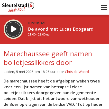
LUISTER LIVE:
De avond met Lucas Boogaard
21.00 - 23.00 uur
STRAKS:
De avond van Sleutelstad
Marechaussee geeft namen
23.00 - 0.00 uur
bolletjesslikkers door
uur 1 van 0
Vorig uur
Volgend uur
Leiden, 5 mei 2005 om 18:26 uur door
Chris de Waard
Inklappen
De marechaussee heeft de afgelopen weken twee
keer een lijst namen van betrapte Leidse
bolletjesslikkers doorgegeven aan de gemeente
Leiden. Dat blijkt uit het antwoord van wethouder
de Boer op vragen van de Leidse VVD. “Tot op heden