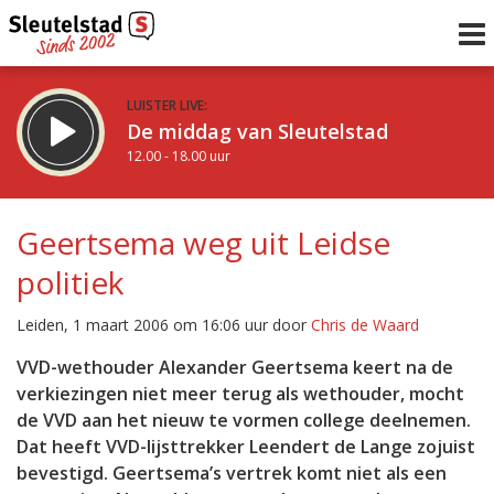
LUISTER LIVE:
De middag van Sleutelstad
12.00 - 18.00 uur
STRAKS:
De avond van Sleutelstad
Geertsema weg uit Leidse
18.00 - 19.00 uur
politiek
uur 1 van 0
Vorig uur
Volgend uur
Leiden, 1 maart 2006 om 16:06 uur door
Chris de Waard
Inklappen
VVD-wethouder Alexander Geertsema keert na de
verkiezingen niet meer terug als wethouder, mocht
de VVD aan het nieuw te vormen college deelnemen.
Dat heeft VVD-lijsttrekker Leendert de Lange zojuist
bevestigd. Geertsema’s vertrek komt niet als een