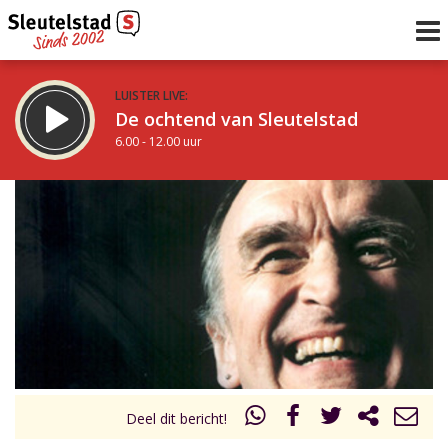
LUISTER LIVE:
De ochtend van Sleutelstad
6.00 - 12.00 uur
STRAKS:
De middag van Sleutelstad
12.00 - 17.00 uur
uur 1 van 0
Vorig uur
Volgend uur
Inklappen
Deel dit bericht!