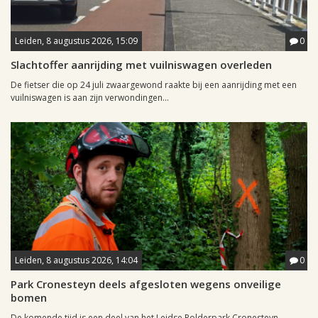
Leiden, 8 augustus 2026, 15:09
0
Slachtoffer aanrijding met vuilniswagen overleden
De fietser die op 24 juli zwaargewond raakte bij een aanrijding met een
vuilniswagen is aan zijn verwondingen...
Leiden, 8 augustus 2026, 14:04
0
Park Cronesteyn deels afgesloten wegens onveilige
bomen
De komende tijd is een deel van het Leidse Polderpark Cronesteyn