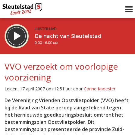
LUISTER LIVE:
De nacht van Sleutelstad
0.00 - 6.00 uur
STRAKS:
De ochtend van Sleutelstad
VVO verzoekt om voorlopige
6.00 - 12.00 uur
voorziening
uur 1 van 0
Vorig uur
Volgend uur
Leiden, 17 april 2007 om 12:51 uur door
Corine Knoester
Inklappen
De Vereniging Vrienden Oostvlietpolder (VVO) heeft
bij de Raad van State beroep aangetekend tegen
het hernieuwde goedkeuringsbesluit omtrent het
bestemmingsplan Oostvlietpolder. Dit
bestemmingsplan presenteerde de provincie Zuid-