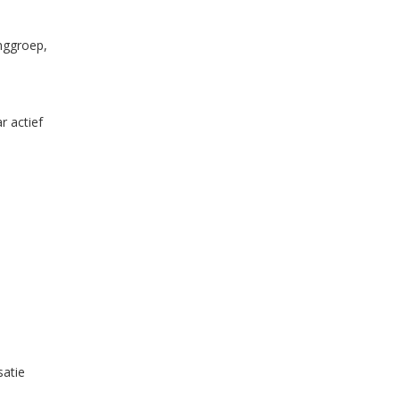
nggroep,
r actief
satie