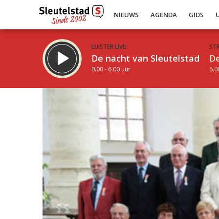
NIEUWS
AGENDA
GIDS
LUISTER LIVE:
ST
De nacht van Sleutelstad
De
0.00 - 6.00 uur
6.0
Inklappen