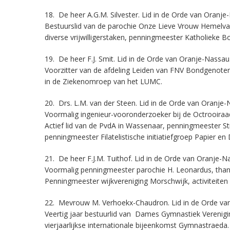
18. De heer A.G.M. Silvester. Lid in de Orde van Oranje
Bestuurslid van de parochie Onze Lieve Vrouw Hemelvaa
diverse vrijwilligerstaken, penningmeester Katholieke 
19. De heer F.J. Smit. Lid in de Orde van Oranje-Nassau
Voorzitter van de afdeling Leiden van FNV Bondgenoten
in de Ziekenomroep van het LUMC.
20. Drs. L.M. van der Steen. Lid in de Orde van Oranje-
Voormalig ingenieur-vooronderzoeker bij de Octrooiraa
Actief lid van de PvdA in Wassenaar, penningmeester St
penningmeester Filatelistische initiatiefgroep Papier en
21. De heer F.J.M. Tuithof. Lid in de Orde van Oranje-N
Voormalig penningmeester parochie H. Leonardus, thans
Penningmeester wijkvereniging Morschwijk, activiteit
22. Mevrouw M. Verhoekx-Chaudron. Lid in de Orde va
Veertig jaar bestuurlid van Dames Gymnastiek Verenigin
vierjaarlijkse internationale bijeenkomst Gymnastraeda.