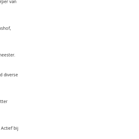
rper van
nshof,
meester.
d diverse
tter
Actief bij