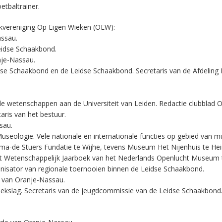
tbaltrainer.
akvereniging Op Eigen Wieken (OEW):
assau.
Leidse Schaakbond.
nje-Nassau.
dse Schaakbond en de Leidse Schaakbond. Secretaris van de Afdeling 
iale wetenschappen aan de Universiteit van Leiden. Redactie clubblad 
aris van het bestuur.
sau.
seologie. Vele nationale en internationale functies op gebied van m
a-de Stuers Fundatie te Wijhe, tevens Museum Het Nijenhuis te Hein
het Wetenschappelijk Jaarboek van het Nederlands Openlucht Museum 
nisator van regionale toernooien binnen de Leidse Schaakbond.
e van Oranje-Nassau.
Wiekslag. Secretaris van de jeugdcommissie van de Leidse Schaakbond