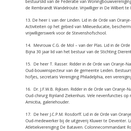
bestuurslid van de Federatie van Woningbouwvereniging
de Rembrandt Wandelroute. Vrijwilliger in De Wilbert te 
13. De heer I. van der Linden. Lid in de Orde van Oranj
Activiteiten op het gebied van Milieueducatie, bescherm
vrijwilligerswerk voor de Stevenshofschool.
14. Mevrouw C.G. de Mol – van der Plas. Lid in de Ord
Bijna 30 jaar lid van het bestuur van de Stichting Die
15. De heer T. Rasser. Ridder in de Orde van Oranje-Na
Oud-bouwinspecteur van de gemeente Leiden. Bestuurslid
hofjes, secretaris Vereniging Philadelphia, een verenig
16. Dr. J.F.W.B. Rijksen. Ridder in de Orde van Oranje-N
Oud-chirurg Rijnland Ziekenhuis. Vele nevenfuncties op 
Amicitia, galeriehouder.
17. De heer J.C.P.M. Rosdorff. Lid in de Orde van Oranj
Oud-medewerker bij de uitgeverij Kluwer te Deventer. Li
Atletiekvereniging De Bataven. Colonnecommandant Ro