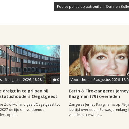
Poolse politie op patrouille in Duin- en Boll
t, 6 augustus 2026, 18:28
0
Voorschoten, 6 augustus 2026, 18:0
 dreigt in te grijpen bij
Earth & Fire-zangeres Jerney
statushouders Oegstgeest
Kaagman (79) overleden
ie Zuid-Holland geeft Oegstgeest tot
Zangeres Jerney Kaagman is op 79-ja
i 2027 de tijd om voldoende
leeftijd overleden. Ze was jarenlang 
ers op te...
van de succesvolle...