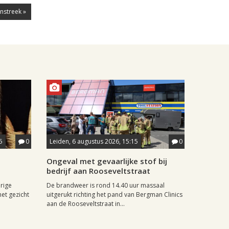
enstreek »
5
0
Leiden, 6 augustus 2026, 15:15
0
Ongeval met gevaarlijke stof bij
bedrijf aan Rooseveltstraat
rige
De brandweer is rond 14.40 uur massaal
het gezicht
uitgerukt richting het pand van Bergman Clinics
aan de Rooseveltstraat in...