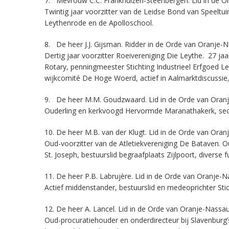
7. Mevrouw C.C. Frankhuizen-Steenbergen. Lid in de O
Twintig jaar voorzitter van de Leidse Bond van Speeltui
Leythenrode en de Apolloschool.
8. De heer J.J. Gijsman. Ridder in de Orde van Oranje-
Dertig jaar voorzitter Roeivereniging Die Leythe. 27 jaa
Rotary, penningmeester Stichting Industrieel Erfgoed 
wijkcomité De Hoge Woerd, actief in Aalmarktdiscussie
9. De heer M.M. Goudzwaard. Lid in de Orde van Oran
Ouderling en kerkvoogd Hervormde Maranathakerk, secre
10. De heer M.B. van der Klugt. Lid in de Orde van Oran
Oud-voorzitter van de Atletiekvereniging De Bataven. O
St. Joseph, bestuurslid begraafplaats Zijlpoort, diverse
11. De heer P.B. Labrujère. Lid in de Orde van Oranje-N
Actief middenstander, bestuurslid en medeoprichter St
12. De heer A. Lancel. Lid in de Orde van Oranje-Nassau
Oud-procuratiehouder en onderdirecteur bij Slavenburg’