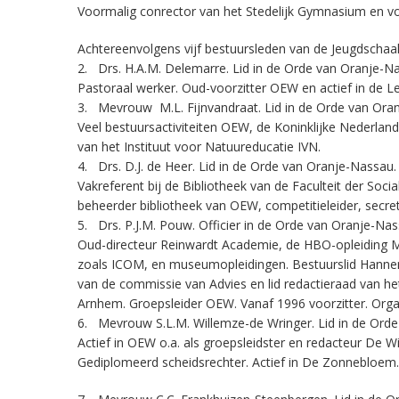
Voormalig conrector van het Stedelijk Gymnasium en voe
Achtereenvolgens vijf bestuursleden van de Jeugdscha
2. Drs. H.A.M. Delemarre. Lid in de Orde van Oranje-N
Pastoraal werker. Oud-voorzitter OEW en actief in de 
3. Mevrouw M.L. Fijnvandraat. Lid in de Orde van Ora
Veel bestuursactiviteiten OEW, de Koninklijke Nederlan
van het Instituut voor Natuureducatie IVN.
4. Drs. D.J. de Heer. Lid in de Orde van Oranje-Nassau.
Vakreferent bij de Bibliotheek van de Faculteit der Soc
beheerder bibliotheek van OEW, competitieleider, secret
5. Drs. P.J.M. Pouw. Officier in de Orde van Oranje-Nas
Oud-directeur Reinwardt Academie, de HBO-opleiding Mu
zoals ICOM, en museumopleidingen. Bestuurslid Hannem
van de commissie van Advies en lid redactieraad van 
Arnhem. Groepsleider OEW. Vanaf 1996 voorzitter. Orga
6. Mevrouw S.L.M. Willemze-de Wringer. Lid in de Ord
Actief in OEW o.a. als groepsleidster en redacteur De 
Gediplomeerd scheidsrechter. Actief in De Zonnebloem.