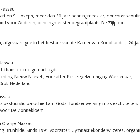
-Nassau.
rt en St. Joseph, meer dan 30 jaar penningmeester, oprichter scouti
Bond voor Ouderen, penningmeester begraafplaats De Zijlpoort.
.
, afgevaardigde in het bestuur van de Kamer van Koophandel, 20 jaa
Nassau.
d, thans octrooigemachtigde.
ichting Nieuw Nijevelt, voorzitter Postzegelvereniging Wassenaar,
 Druk Nederland.
assau.
 bestuurslid parochie Lam Gods, fondsenwerving missieactiviteiten.
en voor De Zonnebloem
n Oranje-Nassau.
g Brunhilde. Sinds 1991 voorzitter. Gymnastiekonderwijzeres, organi