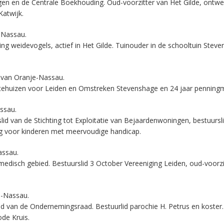
en en de Centrale Boekhouding. Oud-voorzitter van Het Gilde, ontwe
Katwijk.
e-Nassau.
ing weidevogels, actief in Het Gilde. Tuinouder in de schooltuin Steve
e van Oranje-Nassau.
rentehuizen voor Leiden en Omstreken Stevenshage en 24 jaar penning
ssau.
 van de Stichting tot Exploitatie van Bejaardenwoningen, bestuursli
ing voor kinderen met meervoudige handicap.
assau.
medisch gebied. Bestuurslid 3 October Vereeniging Leiden, oud-voorzi
e-Nassau.
d van de Ondernemingsraad. Bestuurlid parochie H. Petrus en koster. 
de Kruis.