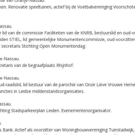
rde van Oranje-Nassau.
nen. Renovatie speeltuinen, actief bij de Voetbalvereniging Voorschot
Nassau.
r lid van de commissie Faciliteiten van de KNRB, bestuurslid en oud-v
Leiden STIEL, lid gemeentelijke Monumentencommissie, oud-voorzitter
, secretaris Stichting Open Monumentendag.
je-Nassau.
taris van de begraafplaats Rhijnhof.
je-Nassau.
ud-raadslid, lid bestuur van de parochie van Onze Lieve Vrouwe Heme
 functies in Leidse middenstandsorganisaties.
assau.
ichting Stadsparkeerplan Leiden. Evenementenorganisator.
.
s Bank. Actief als voorzitter van Woningbouwvereniging Tuinstadwijk,