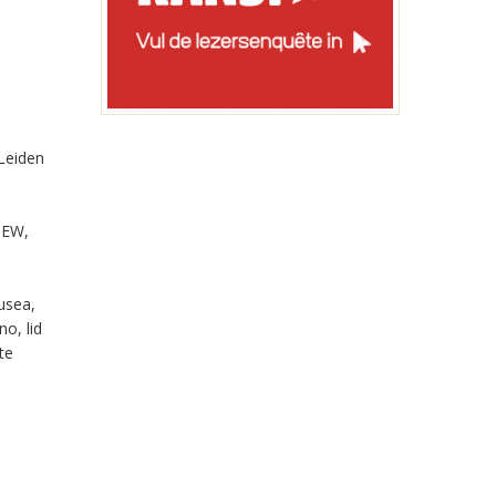
Leiden
OEW,
usea,
o, lid
te
.