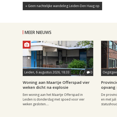
« Geen nachtelijke wandeling Leiden-Den Haag op
MEER NIEUWS
Leiden, 6 augustus 2026, 18:33
0
Oegstgees
Woning aan Maartje Offerspad vier
Provincie
weken dicht na explosie
opvang 
Een woning aan het Maartje Offerspad in
De provinc
Leiden is donderdag met spoed voor vier
en met jul
weken gesloten....
statushoud