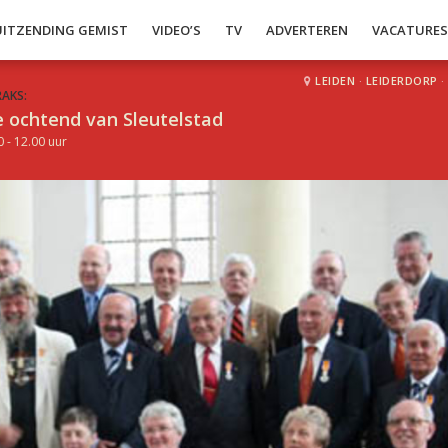
UITZENDING GEMIST
VIDEO’S
TV
ADVERTEREN
VACATURE
LEIDEN
·
LEIDERDORP
·
RAKS:
 ochtend van Sleutelstad
0 - 12.00 uur