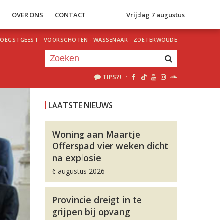
S
OVER ONS
CONTACT
Vrijdag 7 augustus
OEGSTGEEST
·
VOORSCHOTEN
·
WASSENAAR
·
ZOETERWOUDE
TIPS?!
·
Je luistert nu naar
uur 1 van 0
LAATSTE NIEUWS
«
Vorig uur
Volgend uur
»
Woning aan Maartje
Offerspad vier weken dicht
na explosie
6 augustus 2026
Provincie dreigt in te
grijpen bij opvang