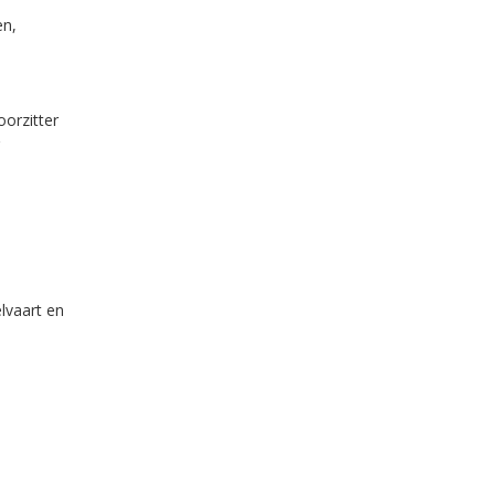
en,
oorzitter
lvaart en