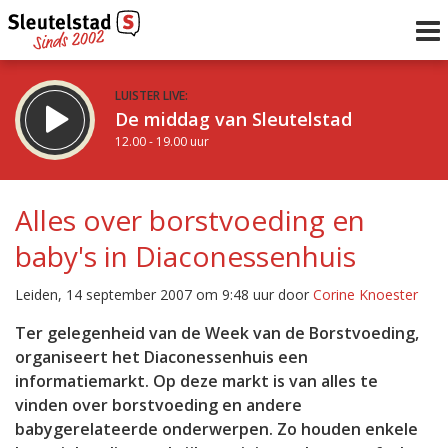
LUISTER LIVE:
De middag van Sleutelstad
12.00 - 19.00 uur
STRAKS:
De avond van Sleutelstad
Alles over borstvoeding en
19.00 - 22.00 uur
baby's in Diaconessenhuis
uur 1 van 0
Vorig uur
Volgend uur
Leiden, 14 september 2007 om 9:48 uur door
Corine Knoester
Inklappen
Ter gelegenheid van de Week van de Borstvoeding,
organiseert het Diaconessenhuis een
informatiemarkt. Op deze markt is van alles te
vinden over borstvoeding en andere
babygerelateerde onderwerpen. Zo houden enkele