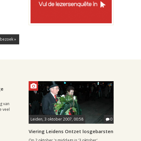
 bezoek »
0
ge
ng van
e veel
Leiden, 3 oktober 2007, 00:58
0
Viering Leidens Ontzet losgebarsten
Op 2 oktober 's middags is '3 oktober'