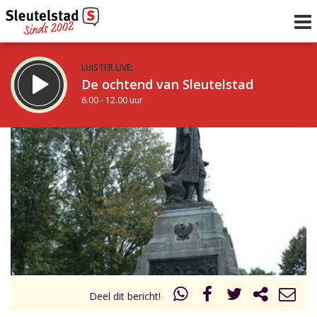
LUISTER LIVE:
De ochtend van Sleutelstad
6.00 - 12.00 uur
STRAKS:
De middag van Sleutelstad
12.00 - 17.00 uur
uur 1 van 0
Vorig uur
Volgend uur
Inklappen
Deel dit bericht!