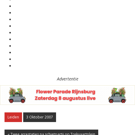
Advertentie
Leiden
3 Oktober 2007
« Twee arrestaties na schietpartij op Trekvaartplein