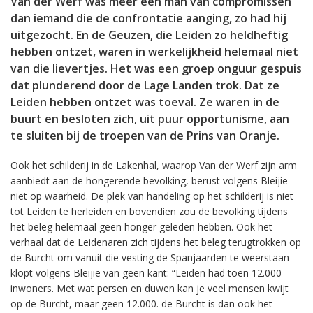
Van der Werf was meer een man van compromissen
dan iemand die de confrontatie aanging, zo had hij
uitgezocht. En de Geuzen, die Leiden zo heldheftig
hebben ontzet, waren in werkelijkheid helemaal niet
van die lievertjes. Het was een groep onguur gespuis
dat plunderend door de Lage Landen trok. Dat ze
Leiden hebben ontzet was toeval. Ze waren in de
buurt en besloten zich, uit puur opportunisme, aan
te sluiten bij de troepen van de Prins van Oranje.
Ook het schilderij in de Lakenhal, waarop Van der Werf zijn arm
aanbiedt aan de hongerende bevolking, berust volgens Bleijie
niet op waarheid. De plek van handeling op het schilderij is niet
tot Leiden te herleiden en bovendien zou de bevolking tijdens
het beleg helemaal geen honger geleden hebben. Ook het
verhaal dat de Leidenaren zich tijdens het beleg terugtrokken op
de Burcht om vanuit die vesting de Spanjaarden te weerstaan
klopt volgens Bleijie van geen kant: “Leiden had toen 12.000
inwoners. Met wat persen en duwen kan je veel mensen kwijt
op de Burcht, maar geen 12.000. de Burcht is dan ook het