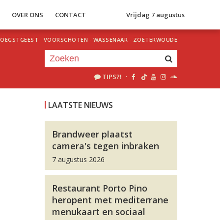
S
OVER ONS
CONTACT
Vrijdag 7 augustus
OEGSTGEEST
·
VOORSCHOTEN
·
WASSENAAR
·
ZOETERWOUDE
TIPS?!
·
Je luistert nu naar
uur 1 van 0
LAATSTE NIEUWS
«
Vorig uur
Volgend uur
»
Brandweer plaatst
camera's tegen inbraken
7 augustus 2026
Restaurant Porto Pino
heropent met mediterrane
menukaart en sociaal