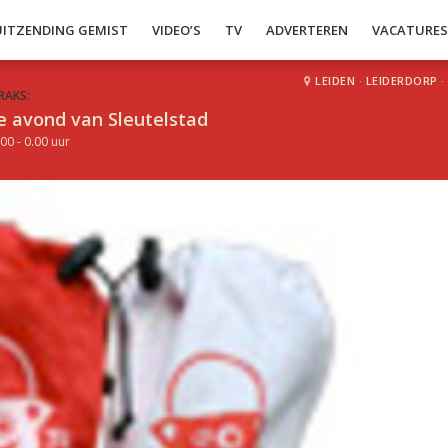
UITZENDING GEMIST
VIDEO’S
TV
ADVERTEREN
VACATURE
LEIDEN
·
LEIDERDORP
·
RAKS:
e avond van Sleutelstad
00 - 0.00 uur