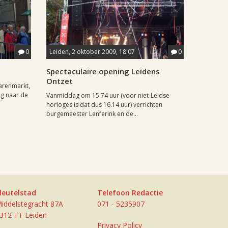
0
Leiden, 2 oktober 2009, 18:07
0
Spectaculaire opening Leidens
Ontzet
arenmarkt,
g naar de
Vanmiddag om 15.74 uur (voor niet-Leidse
horloges is dat dus 16.14 uur) verrichten
burgemeester Lenferink en de...
leutelstad
Telefoon Redactie
iddelstegracht 87A
071 - 5235907
312 TT Leiden
Privacy Policy