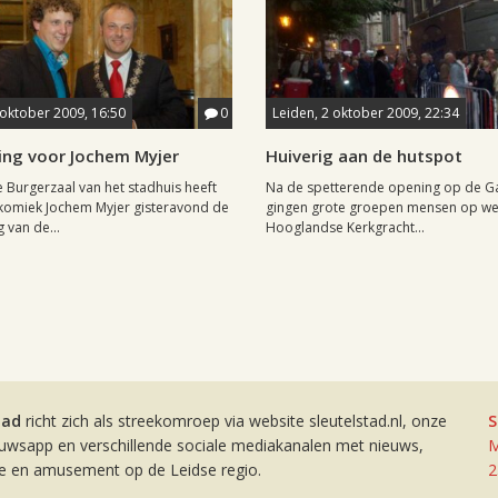
 oktober 2009, 16:50
0
Leiden, 2 oktober 2009, 22:34
ing voor Jochem Myjer
Huiverig aan de hutspot
le Burgerzaal van het stadhuis heeft
Na de spetterende opening op de G
komiek Jochem Myjer gisteravond de
gingen grote groepen mensen op we
 van de...
Hooglandse Kerkgracht...
tad
richt zich als streekomroep via website sleutelstad.nl, onze
S
euwsapp en verschillende sociale mediakanalen met nieuws,
M
ie en amusement op de Leidse regio.
2