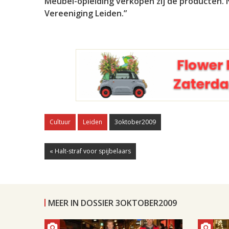
Meubel-opleiding verkopen zij de producten.
Vereeniging Leiden.”
Cultuur
Leiden
3oktober2009
« Halt-straf voor spijbelaars
MEER IN DOSSIER 3OKTOBER2009