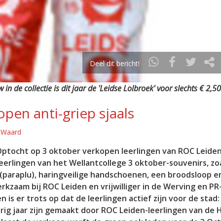
Deel dit bericht!
 in de collectie is dit jaar de 'Leidse Lolbroek' voor slechts € 2,50
pen anti-griep sjaals
e Waard
Optocht op 3 oktober verkopen leerlingen van ROC Leide
erlingen van het Wellantcollege 3 oktober-souvenirs, zoa
(paraplu), haringveilige handschoenen, een broodsloop e
rkzaam bij ROC Leiden en vrijwilliger in de Werving en PR
is er trots op dat de leerlingen actief zijn voor de stad:
ig jaar zijn gemaakt door ROC Leiden-leerlingen van de 