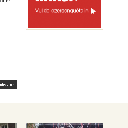
tober
enhoorn »