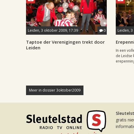
Leiden, 3 oktober 2009, 17:39
0
Leiden, 3
Taptoe der Verenigingen trekt door
Erepenn
Leiden
In een vol
de Leidse 
erepenning
Meer in dossier 3oktober2009
Sleutels
gratis ni
informat