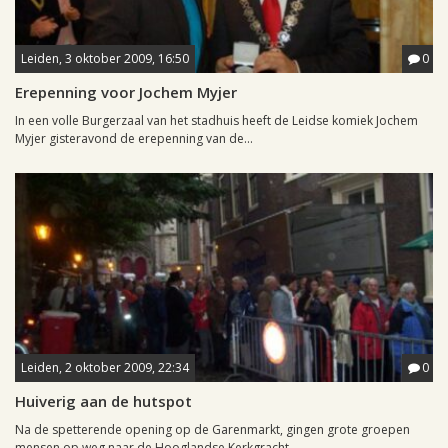
Leiden, 3 oktober 2009, 16:50
0
Erepenning voor Jochem Myjer
In een volle Burgerzaal van het stadhuis heeft de Leidse komiek Jochem
Myjer gisteravond de erepenning van de...
Leiden, 2 oktober 2009, 22:34
0
Huiverig aan de hutspot
Na de spetterende opening op de Garenmarkt, gingen grote groepen
mensen op weg naar de Hooglandse Kerkgracht...