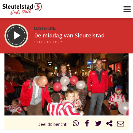
LUISTER LIVE:
De middag van Sleutelstad
12.00 - 18.00 uur
STRAKS:
De avond van Sleutelstad
18.00 - 21.00 uur
uur 1 van 0
Vorig uur
Volgend uur
Inklappen
Deel dit bericht!