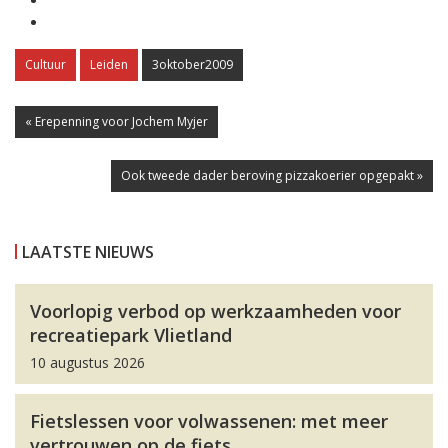
Cultuur
Leiden
3oktober2009
« Erepenning voor Jochem Myjer
Ook tweede dader beroving pizzakoerier opgepakt »
LAATSTE NIEUWS
Voorlopig verbod op werkzaamheden voor
recreatiepark Vlietland
10 augustus 2026
Fietslessen voor volwassenen: met meer
vertrouwen op de fiets