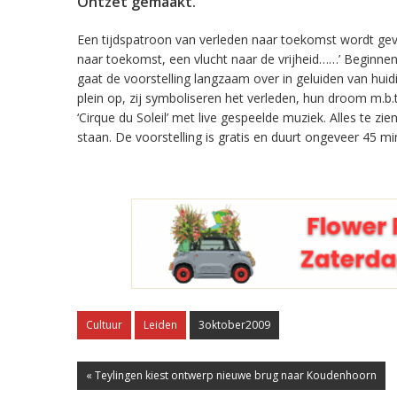
Ontzet gemaakt.
Een tijdspatroon van verleden naar toekomst wordt gev
naar toekomst, een vlucht naar de vrijheid……’ Beginne
gaat de voorstelling langzaam over in geluiden van huid
plein op, zij symboliseren het verleden, hun droom m.b.t
‘Cirque du Soleil’ met live gespeelde muziek. Alles te z
staan. De voorstelling is gratis en duurt ongeveer 45 mi
Cultuur
Leiden
3oktober2009
« Teylingen kiest ontwerp nieuwe brug naar Koudenhoorn