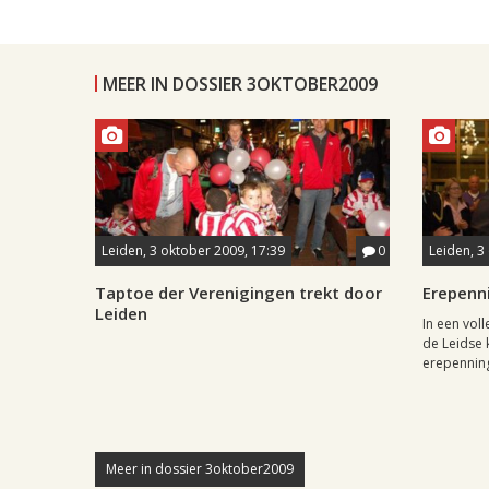
MEER IN DOSSIER 3OKTOBER2009
Leiden, 3 oktober 2009, 17:39
0
Leiden, 3
Taptoe der Verenigingen trekt door
Erepenn
Leiden
In een vol
de Leidse 
erepenning
Meer in dossier 3oktober2009