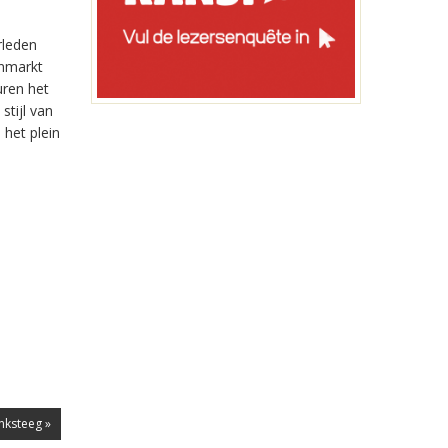
rleden
enmarkt
uren het
stijl van
 het plein
nksteeg »