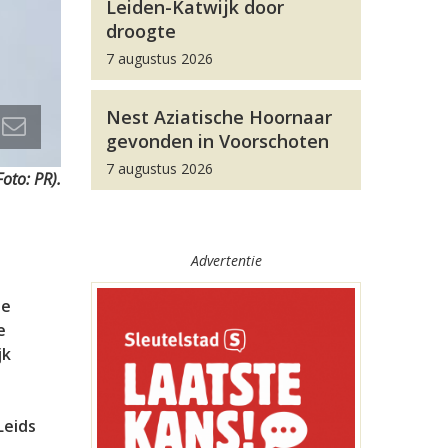
Leiden-Katwijk door
droogte
7 augustus 2026
Nest Aziatische Hoornaar
gevonden in Voorschoten
7 augustus 2026
oto: PR).
Advertentie
le
e
jk
Leids