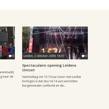
0
Leiden, 2 oktober 2009, 18:07
0
Spectaculaire opening Leidens
Ontzet
arenmarkt,
g naar de
Vanmiddag om 15.74 uur (voor niet-Leidse
horloges is dat dus 16.14 uur) verrichten
burgemeester Lenferink en de...