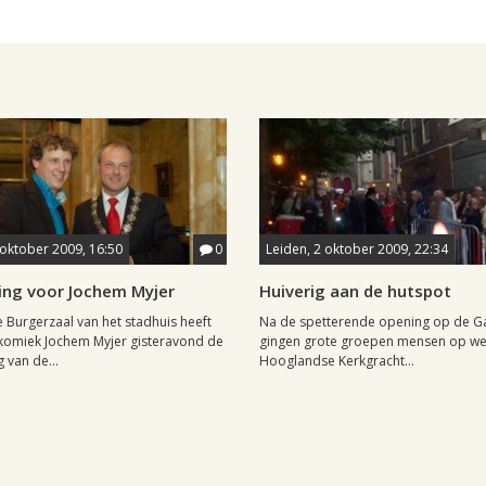
 oktober 2009, 16:50
0
Leiden, 2 oktober 2009, 22:34
ing voor Jochem Myjer
Huiverig aan de hutspot
le Burgerzaal van het stadhuis heeft
Na de spetterende opening op de G
komiek Jochem Myjer gisteravond de
gingen grote groepen mensen op we
 van de...
Hooglandse Kerkgracht...