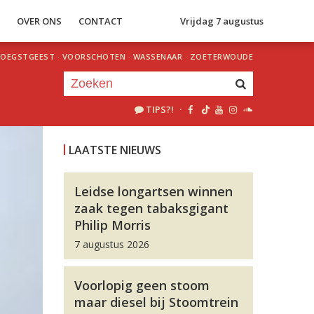
S
OVER ONS
CONTACT
Vrijdag 7 augustus
OEGSTGEEST
·
VOORSCHOTEN
·
WASSENAAR
·
ZOETERWOUDE
TIPS?!
·
Je luistert nu naar
uur 1 van 0
LAATSTE NIEUWS
«
Vorig uur
Volgend uur
»
Leidse longartsen winnen
zaak tegen tabaksgigant
Philip Morris
7 augustus 2026
Voorlopig geen stoom
maar diesel bij Stoomtrein