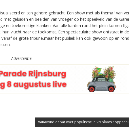
isualiseerd en ten gehore gebracht. Een show met als thema ‘ van ve
nd met geluiden en beelden van vroeger op het speelveld van de Gar
ige en toekomstige klanken. Van alle kanten rond het plein komen fig
. hun vlucht naar de toekomst. Een spectaculaire show ontstaat in de 
ien vanaf de grote tribune,maar het publiek kan ook gewoon op en rond
nuten.
Advertentie
Vanavond debat over populisme in Vrijplaats Koppenhi