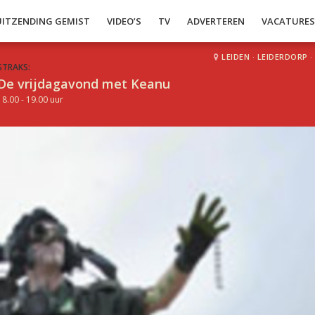
UITZENDING GEMIST
VIDEO’S
TV
ADVERTEREN
VACATURE
LEIDEN
·
LEIDERDORP
·
STRAKS:
De vrijdagavond met Keanu
18.00 - 19.00 uur