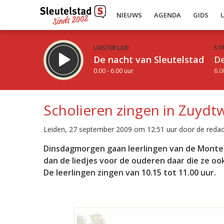
NIEUWS
AGENDA
GIDS
LUISTER LIVE:
ST
De nacht van Sleutelstad
De
0.00 - 6.00 uur
6.0
Scholieren zingen in Zuydtw
Leiden, 27 september 2009 om 12:51 uur door de redac
Inklappen
Dinsdagmorgen gaan leerlingen van de Montess
dan de liedjes voor de ouderen daar die ze oo
De leerlingen zingen van 10.15 tot 11.00 uur.