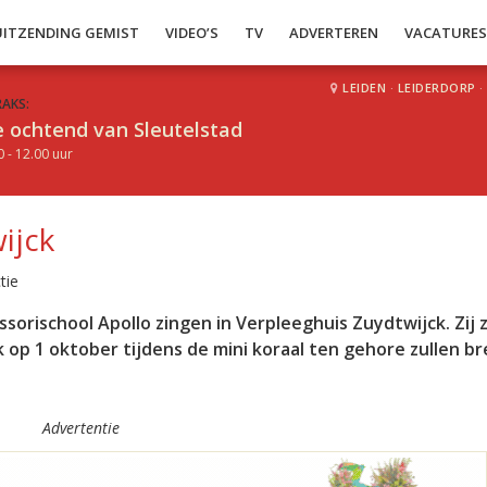
UITZENDING GEMIST
VIDEO’S
TV
ADVERTEREN
VACATURE
LEIDEN
·
LEIDERDORP
·
RAKS:
 ochtend van Sleutelstad
0 - 12.00 uur
ijck
tie
orischool Apollo zingen in Verpleeghuis Zuydtwijck. Zij 
k op 1 oktober tijdens de mini koraal ten gehore zullen b
Advertentie