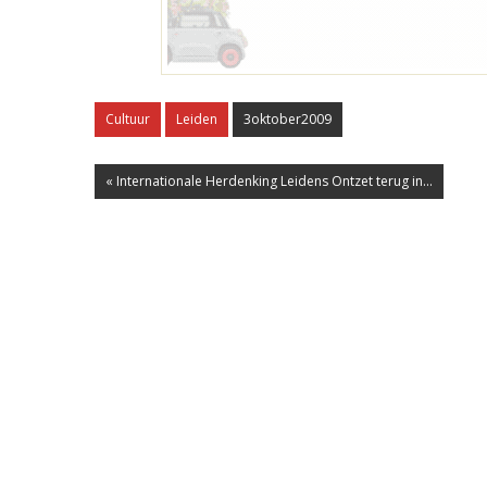
Cultuur
Leiden
3oktober2009
« Internationale Herdenking Leidens Ontzet terug in...