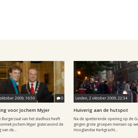
 oktober 2009, 16:50
0
Leiden, 2 oktober 2009, 22:34
ing voor Jochem Myjer
Huiverig aan de hutspot
le Burgerzaal van het stadhuis heeft
Na de spetterende opening op de G
komiek Jochem Myjer gisteravond de
gingen grote groepen mensen op we
 van de...
Hooglandse Kerkgracht...