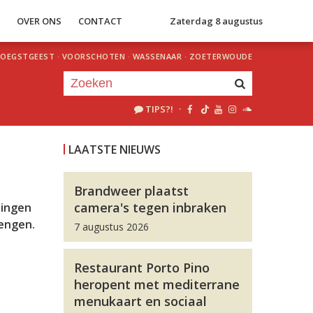
S
OVER ONS
CONTACT
Zaterdag 8 augustus
OEGSTGEEST
·
VOORSCHOTEN
·
WASSENAAR
·
ZOETERWOUDE
TIPS?!
·
Je luistert nu naar
uur 1 van 0
LAATSTE NIEUWS
«
Vorig uur
Volgend uur
»
Brandweer plaatst
camera's tegen inbraken
zingen
rengen.
7 augustus 2026
Restaurant Porto Pino
heropent met mediterrane
menukaart en sociaal