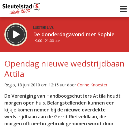
LUISTER LIVE:
De donderdagavond met Sophie
19.00 - 21.00 uur
STRAKS:
De avond van Sleutelstad
Opendag nieuwe wedstrijdbaan
21.00 - 0.00 uur
Attila
uur 1 van 0
Vorig uur
Volgend uur
Regio, 18 juni 2010 om 12:15 uur door
Corine Knoester
Inklappen
De Vereniging van Handboogschutters Attila houdt
morgen open huis. Belangstellenden kunnen een
kijkje komen nemen bij de nieuwe overdekte
wedstrijdbaan aan de Gerrit Rietveldlaan, die
morgen officieel in gebruik genomen wordt door