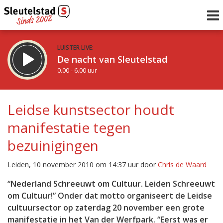
LUISTER LIVE:
De nacht van Sleutelstad
0.00 - 6.00 uur
STRAKS:
De ochtend van Sleutelstad
Leidse kunstsector houdt
6.00 - 12.00 uur
manifestatie tegen
uur 1 van 0
Vorig uur
Volgend uur
bezuinigingen
Inklappen
Leiden, 10 november 2010 om 14:37 uur door
Chris de Waard
“Nederland Schreeuwt om Cultuur. Leiden Schreeuwt
om Cultuur!” Onder dat motto organiseert de Leidse
cultuursector op zaterdag 20 november een grote
manifestatie in het Van der Werfpark. “Eerst was er