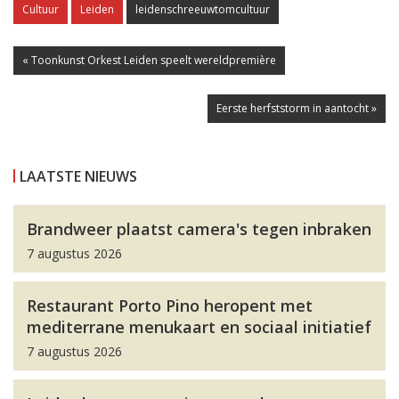
Cultuur
Leiden
leidenschreeuwtomcultuur
« Toonkunst Orkest Leiden speelt wereldpremière
Eerste herfststorm in aantocht »
LAATSTE NIEUWS
Brandweer plaatst camera's tegen inbraken
7 augustus 2026
Restaurant Porto Pino heropent met
mediterrane menukaart en sociaal initiatief
7 augustus 2026