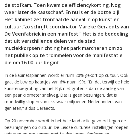
de stofkam. Toen kwam de efficiencykorting. Nog
weer later de kaasschaaf. En nu is er de botte bijl.
Het kabinet zet frontaal de aanval in op kunst en
cultuur,”zo schrijft coordinator Mareke Geraedts van
De Veenfabriek in een manifest.” Het is de bedoeling
dat uit verschillende delen van de stad
muziekkorpsen richting het park marcheren om zo
het publiek op te trommelen voor de manifestatie
die om 16.00 uur begint.
In de kabinetsplannen wordt er ruim 20% gekort op cultuur. Ook
gaat de btw op kaartjes van 6% naar 19%. “En dat terwijl de hele
kunstenbegroting van het Rijk niet groter is dan de aanleg van
een paar kilometer snelweg. Dat is geen bezuinigen, dat is
moedwillig slopen van iets waar miljoenen Nederlanders van
genieten,” aldus Geraedts.
Op 20 november wordt in het hele land actie gevoerd tegen de
bezuinigingen op cultuur. De Leidse culturele instellingen roepen
iedereen op om samen met Leidse koren, fanfares en