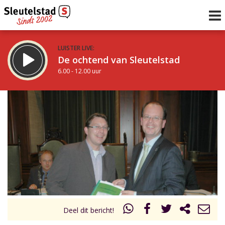
LUISTER LIVE:
De ochtend van Sleutelstad
6.00 - 12.00 uur
STRAKS:
De middag van Sleutelstad
12.00 - 18.00 uur
uur 1 van 0
Vorig uur
Volgend uur
Inklappen
Deel dit bericht!