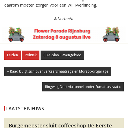
daarom moeten zorgen voor een WIFI-verbinding.
Advertentie
Leiden
Politiek
CDA-plan Havengebied
« Raad buigt zich over verkeersmaatregelen Morspoortgarage
Ringweg Oost via tunnel onder Sumatrastraat »
LAATSTE NIEUWS
Burgemeester sluit coffeeshop De Eerste