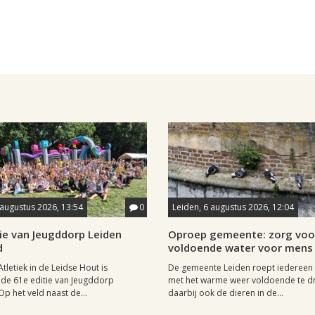
 augustus 2026, 13:54
0
Leiden, 6 augustus 2026, 12:04
ie van Jeugddorp Leiden
Oproep gemeente: zorg voo
d
voldoende water voor mens 
Atletiek in de Leidse Hout is
De gemeente Leiden roept iedereen
de 61e editie van Jeugddorp
met het warme weer voldoende te dr
p het veld naast de...
daarbij ook de dieren in de...