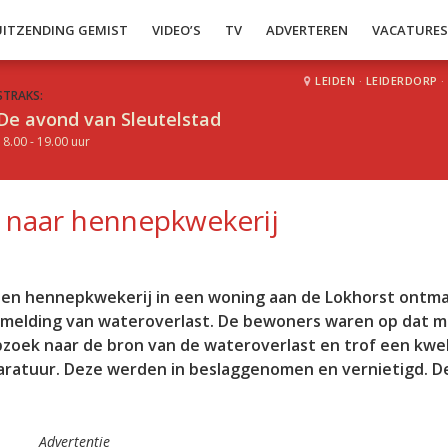
UITZENDING GEMIST
VIDEO’S
TV
ADVERTEREN
VACATURE
LEIDEN
·
LEIDERDORP
·
STRAKS:
De avond van Sleutelstad
18.00 - 19.00 uur
t naar hennepkwekerij
e een hennepkwekerij in een woning aan de Lokhorst ontma
n melding van wateroverlast. De bewoners waren op dat
opzoek naar de bron van de wateroverlast en trof een kwe
atuur. Deze werden in beslaggenomen en vernietigd. De
Advertentie