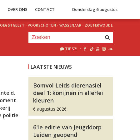
S
OVER ONS
CONTACT
Donderdag 6 augustus
OEGSTGEEST
·
VOORSCHOTEN
·
WASSENAAR
·
ZOETERWOUDE
TIPS?!
·
Je luistert nu naar
uur 1 van 0
LAATSTE NIEUWS
«
Vorig uur
Volgend uur
»
Bomvol Leids dierenasiel
deel 1: konijnen in allerlei
nteld.
kleuren
 moment
kerij
6 augustus 2026
 politie
61e editie van Jeugddorp
Leiden geopend