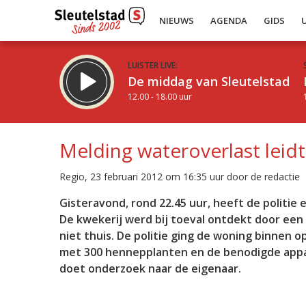
NIEUWS
AGENDA
GIDS
LUISTER LIVE:
De middag van Sleutelstad
12.00 - 18.00 uur
Melding wateroverlast leid
Regio, 23 februari 2012 om 16:35 uur door de redactie
Inklappen
Gisteravond, rond 22.45 uur, heeft de politi
De kwekerij werd bij toeval ontdekt door ee
niet thuis. De politie ging de woning binnen 
met 300 hennepplanten en de benodigde appar
doet onderzoek naar de eigenaar.