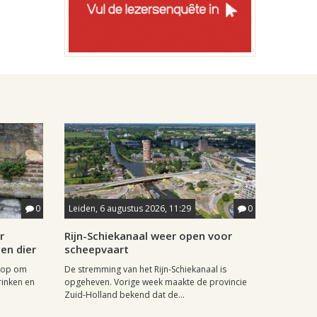
0
Leiden, 6 augustus 2026, 11:29
0
r
Rijn-Schiekanaal weer open voor
en dier
scheepvaart
 op om
De stremming van het Rijn-Schiekanaal is
inken en
opgeheven. Vorige week maakte de provincie
Zuid-Holland bekend dat de...