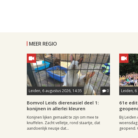
MEER REGIO
Leiden, 6 augustus 2026, 14:35
0
Leiden, 6
Bomvol Leids dierenasiel deel 1:
61e edit
konijnen in allerlei kleuren
geopen
Konijnen lijken gemaakt te zijn om mee te
Bij Leiden 
knuffelen. Zacht velletje, rond staartje, dat
woensdag 
aandoenlijk neusje dat...
geopend. O