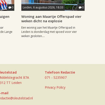
0
Leiden, 6 augustus 2026, 18:33
0
tuigen
Woning aan Maartje Offerspad vier
weken dicht na explosie
aar
Een woning aan het Maartje Offerspad in
 de Lange
Leiden is donderdag met spoed voor vier
weken gesloten....
leutelstad
Telefoon Redactie
iddelstegracht 87A
071 - 5235907
312 TT Leiden
Privacy Policy
-mail
edactie@sleutelstad.nl