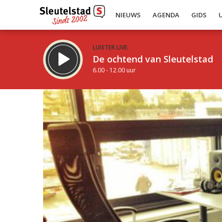
NIEUWS
AGENDA
GIDS
LUISTER LIVE:
De ochtend van Sleutelstad
6.00 - 12.00 uur
Inklappen