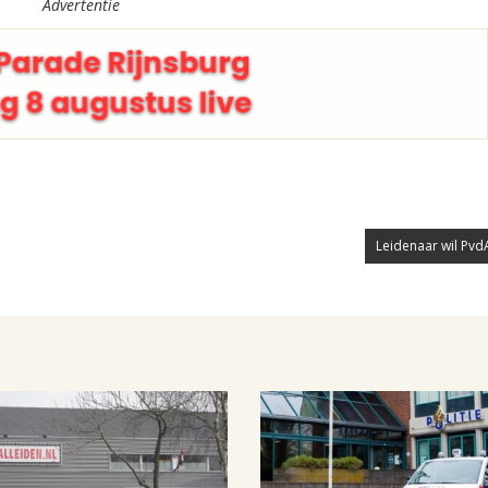
Advertentie
Leidenaar wil PvdA