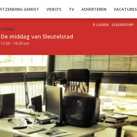
UITZENDING GEMIST
VIDEO’S
TV
ADVERTEREN
VACATURE
LEIDEN
·
LEIDERDORP
·
STRAKS:
De middag van Sleutelstad
12.00 - 18.00 uur