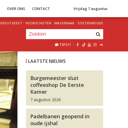
S
OVER ONS
CONTACT
Vrijdag 7 augustus
OEGSTGEEST
·
VOORSCHOTEN
·
WASSENAAR
·
ZOETERWOUDE
TIPS?!
·
Je luistert nu naar
uur 1 van 0
LAATSTE NIEUWS
«
Vorig uur
Volgend uur
»
Burgemeester sluit
coffeeshop De Eerste
Kamer
7 augustus 2026
Padelbanen geopend in
oude ijshal