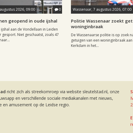
 augustus 2026, 09:00
0
Wassenaar, 7 augustus 2026, 07:00
nen geopend in oude ijshal
Politie Wassenaar zoekt ge
woninginbraak
 ijshal aan de Vondellaan in Leiden
 gesport. Niet geschaatst, zoals 47
De Wassenaarse politie is op zoek n
maar...
getuigen van een woninginbraak aan
Kerkdam in het...
tad
richt zich als streekomroep via website sleutelstad.nl, onze
S
euwsapp en verschillende sociale mediakanalen met nieuws,
M
ie en amusement op de Leidse regio.
2
E
r