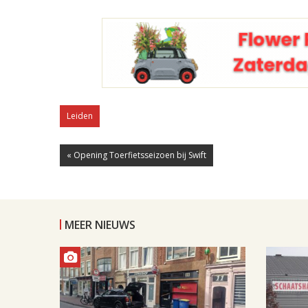
Leiden
« Opening Toerfietsseizoen bij Swift
MEER NIEUWS