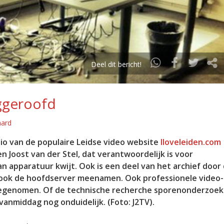
Deel dit bericht!
eggeroofd
aard
o van de populaire Leidse video website
Iloveleiden.com
en Joost van der Stel, dat verantwoordelijk is voor
aan apparatuur kwijt. Ook is een deel van het archief door
 ook de hoofdserver meenamen. Ook professionele video-
genomen. Of de technische recherche sporenonderzoek
nmiddag nog onduidelijk. (Foto: J2TV).