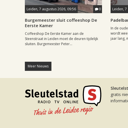
Leiden, 7 augustus 2026, 09:56
0
Leiden, 7
Burgemeester sluit coffeeshop De
Padelba
Eerste Kamer
In de oude
wordt weer
Coffeeshop De Eerste Kamer aan de
jaar lang, 
Steenstraat in Leiden moet de deuren tijdelijk
sluiten. Burgemeester Peter...
Meer Nieuws
Sleutels
gratis ni
informat