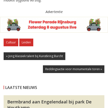
maakte bijgaand verslag.
Advertentie
Cultuur
Leiden
« Jong klassiek talent bij Kunstkring Burcht
Reddingsactie voor monumentale toren »
LAATSTE NIEUWS
Bermbrand aan Engelendaal bij park De
Houtkamp