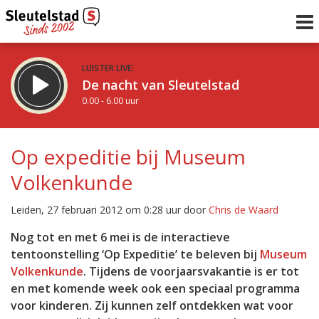
LUISTER LIVE:
De nacht van Sleutelstad
0.00 - 6.00 uur
STRAKS:
De ochtend van Sleutelstad
Op expeditie bij Museum
6.00 - 12.00 uur
Volkenkunde
uur 1 van 0
Vorig uur
Volgend uur
Leiden, 27 februari 2012 om 0:28 uur door
Chris de Waard
Inklappen
Nog tot en met 6 mei is de interactieve
tentoonstelling ‘Op Expeditie’ te beleven bij
Museum
Volkenkunde
. Tijdens de voorjaarsvakantie is er tot
en met komende week ook een speciaal programma
voor kinderen. Zij kunnen zelf ontdekken wat voor