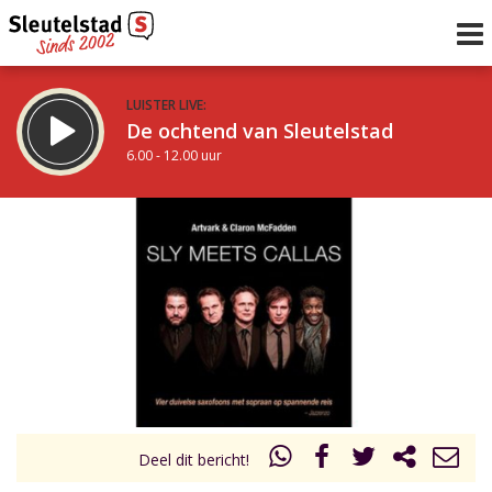
LUISTER LIVE:
De ochtend van Sleutelstad
6.00 - 12.00 uur
STRAKS:
De middag van Sleutelstad
12.00 - 17.00 uur
uur 1 van 0
Vorig uur
Volgend uur
Inklappen
Deel dit bericht!