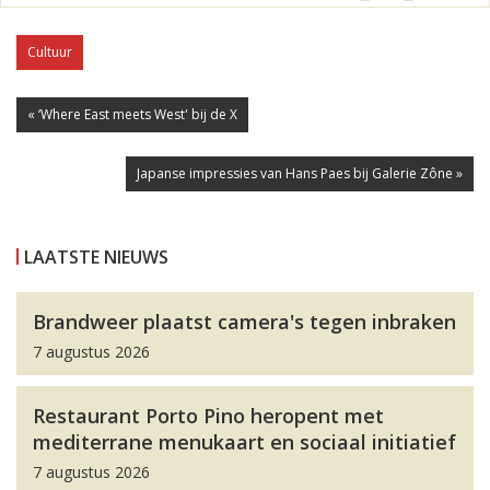
Cultuur
« ‘Where East meets West' bij de X
Japanse impressies van Hans Paes bij Galerie Zône »
LAATSTE NIEUWS
Brandweer plaatst camera's tegen inbraken
7 augustus 2026
Restaurant Porto Pino heropent met
mediterrane menukaart en sociaal initiatief
7 augustus 2026