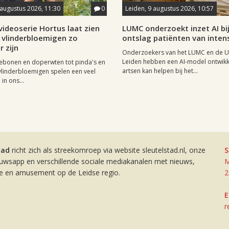
 augustus 2026, 11:30
0
Leiden, 9 augustus 2026, 10:57
ideoserie Hortus laat zien
LUMC onderzoekt inzet AI bi
vlinderbloemigen zo
ontslag patiënten van inten
r zijn
Onderzoekers van het LUMC en de Un
Leiden hebben een AI-model ontwikk
ebonen en doperwten tot pinda's en
artsen kan helpen bij het...
vlinderbloemigen spelen een veel
 in ons...
tad
richt zich als streekomroep via website sleutelstad.nl, onze
S
euwsapp en verschillende sociale mediakanalen met nieuws,
M
ie en amusement op de Leidse regio.
2
E
r