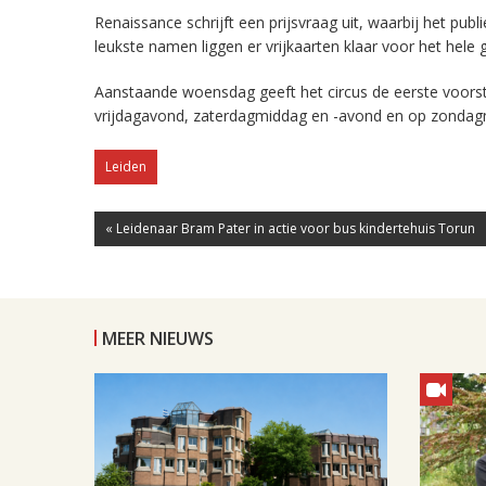
Renaissance schrijft een prijsvraag uit, waarbij het p
leukste namen liggen er vrijkaarten klaar voor het he
Aanstaande woensdag geeft het circus de eerste voorste
vrijdagavond, zaterdagmiddag en -avond en op zondag
Leiden
« Leidenaar Bram Pater in actie voor bus kindertehuis Torun
MEER NIEUWS