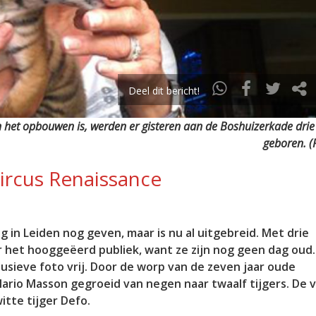
Deel dit bericht!
 het opbouwen is, werden er gisteren aan de Boshuizerkade drie t
geboren. (F
Circus Renaissance
 in Leiden nog geven, maar is nu al uitgebreid. Met drie
oor het hooggeëerd publiek, want ze zijn nog geen dag oud
lusieve foto vrij. Door de worp van de zeven jaar oude
ario Masson gegroeid van negen naar twaalf tijgers. De 
itte tijger Defo.