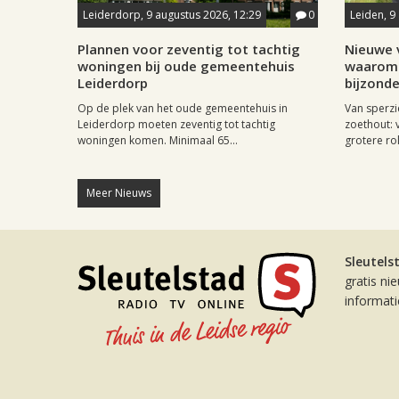
Leiderdorp, 9 augustus 2026, 12:29
0
Leiden, 9
Plannen voor zeventig tot tachtig
Nieuwe v
woningen bij oude gemeentehuis
waarom 
Leiderdorp
bijzonde
Op de plek van het oude gemeentehuis in
Van sperzi
Leiderdorp moeten zeventig tot tachtig
zoethout: 
woningen komen. Minimaal 65...
grotere rol
Meer Nieuws
Sleutels
gratis ni
informat