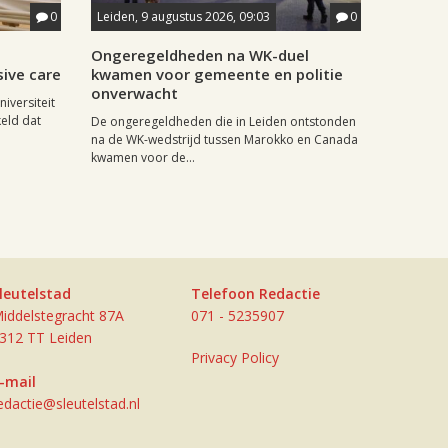
0
Leiden, 9 augustus 2026, 09:03
0
j
Ongeregeldheden na WK-duel
sive care
kwamen voor gemeente en politie
onverwacht
iversiteit
eld dat
De ongeregeldheden die in Leiden ontstonden
na de WK-wedstrijd tussen Marokko en Canada
kwamen voor de...
leutelstad
Telefoon Redactie
iddelstegracht 87A
071 - 5235907
312 TT Leiden
Privacy Policy
-mail
edactie@sleutelstad.nl