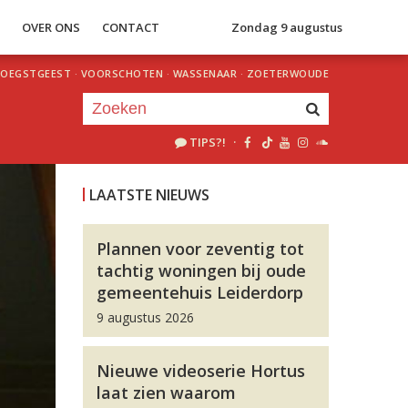
S
OVER ONS
CONTACT
Zondag 9 augustus
OEGSTGEEST
·
VOORSCHOTEN
·
WASSENAAR
·
ZOETERWOUDE
TIPS?!
·
Je luistert nu naar
uur 1 van 0
LAATSTE NIEUWS
«
Vorig uur
Volgend uur
»
Plannen voor zeventig tot
tachtig woningen bij oude
gemeentehuis Leiderdorp
9 augustus 2026
Nieuwe videoserie Hortus
laat zien waarom