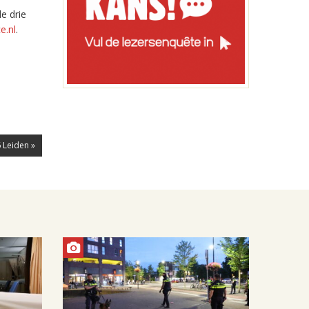
e drie
e.nl
.
 Leiden »