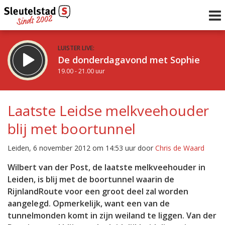
LUISTER LIVE:
De donderdagavond met Sophie
19.00 - 21.00 uur
STRAKS:
De avond van Sleutelstad
Laatste Leidse melkveehouder
21.00 - 0.00 uur
blij met boortunnel
uur 1 van 0
Vorig uur
Volgend uur
Leiden, 6 november 2012 om 14:53 uur door
Chris de Waard
Inklappen
Wilbert van der Post, de laatste melkveehouder in
Leiden, is blij met de boortunnel waarin de
RijnlandRoute voor een groot deel zal worden
aangelegd. Opmerkelijk, want een van de
tunnelmonden komt in zijn weiland te liggen. Van der