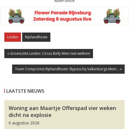
Advertentie
Leiden
RijnlandRoute
« GroenLinks Leiden: Circus Belly Wien niet welkom
Team Compromis RijnlandRoute: Bypass bij Valkenburgs Meer... »
LAATSTE NIEUWS
Woning aan Maartje Offerspad vier weken
dicht na explosie
6 augustus 2026