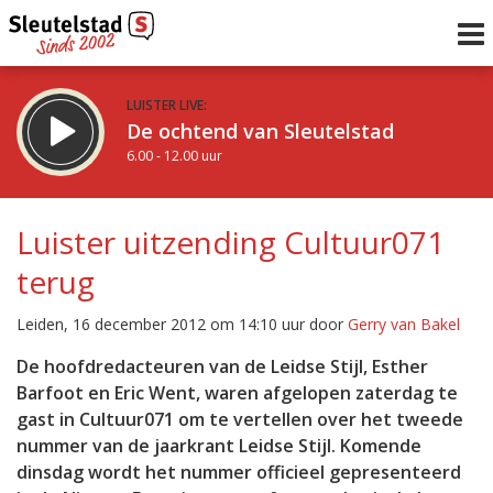
LUISTER LIVE:
De ochtend van Sleutelstad
6.00 - 12.00 uur
STRAKS:
De middag van Sleutelstad
Luister uitzending Cultuur071
12.00 - 17.00 uur
terug
uur 1 van 0
Vorig uur
Volgend uur
Leiden, 16 december 2012 om 14:10 uur door
Gerry van Bakel
Inklappen
De hoofdredacteuren van de Leidse Stijl, Esther
Barfoot en Eric Went, waren afgelopen zaterdag te
gast in Cultuur071 om te vertellen over het tweede
nummer van de jaarkrant Leidse Stijl. Komende
dinsdag wordt het nummer officieel gepresenteerd