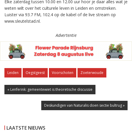
Elke zaterdag tussen 10.00 en 12.00 uur hoor je daar alles wat je
weten wilt over het culturele leven in Leiden en omstreken.
Luister via 93.7 FM, 102.4 op de kabel of de live stream op
www.sleutelstad.nl.
Advertentie
Leiden
Oegstgeest
Voorschoten
Zoeterwoude
« Lenferink: gemeentewiet is theoretische discussie
Deskundigen van Naturalis doen sectie bultrug »
LAATSTE NIEUWS