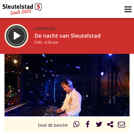
LUISTER LIVE:
De nacht van Sleutelstad
0.00 - 6.00 uur
STRAKS:
De ochtend van Sleutelstad
6.00 - 12.00 uur
uur 1 van 0
Vorig uur
Volgend uur
Inklappen
Deel dit bericht!