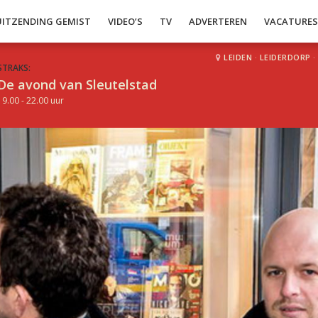
UITZENDING GEMIST
VIDEO’S
TV
ADVERTEREN
VACATURE
LEIDEN
·
LEIDERDORP
·
STRAKS:
De avond van Sleutelstad
19.00 - 22.00 uur