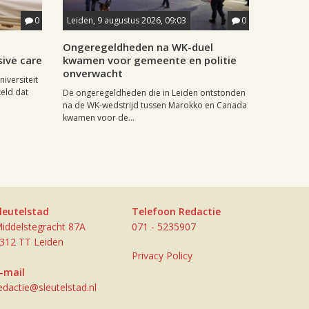
0
Leiden, 9 augustus 2026, 09:03
0
j
Ongeregeldheden na WK-duel
sive care
kwamen voor gemeente en politie
onverwacht
iversiteit
eld dat
De ongeregeldheden die in Leiden ontstonden
na de WK-wedstrijd tussen Marokko en Canada
kwamen voor de...
leutelstad
Telefoon Redactie
iddelstegracht 87A
071 - 5235907
312 TT Leiden
Privacy Policy
-mail
edactie@sleutelstad.nl