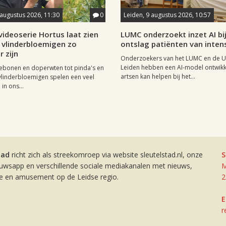
 augustus 2026, 11:30
0
Leiden, 9 augustus 2026, 10:57
ideoserie Hortus laat zien
LUMC onderzoekt inzet AI bi
vlinderbloemigen zo
ontslag patiënten van inten
r zijn
Onderzoekers van het LUMC en de Un
Leiden hebben een AI-model ontwikk
ebonen en doperwten tot pinda's en
artsen kan helpen bij het...
vlinderbloemigen spelen een veel
 in ons...
tad
richt zich als streekomroep via website sleutelstad.nl, onze
S
euwsapp en verschillende sociale mediakanalen met nieuws,
M
ie en amusement op de Leidse regio.
2
E
r