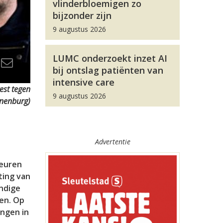
vlinderbloemigen zo
bijzonder zijn
9 augustus 2026
LUMC onderzoekt inzet AI
bij ontslag patiënten van
intensive care
est tegen
9 augustus 2026
anenburg)
Advertentie
deuren
ting van
andige
ten. Op
ingen in