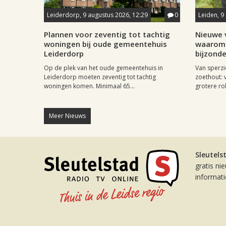
Leiderdorp, 9 augustus 2026, 12:29
0
Leiden, 9
Plannen voor zeventig tot tachtig
Nieuwe v
woningen bij oude gemeentehuis
waarom 
Leiderdorp
bijzonde
Op de plek van het oude gemeentehuis in
Van sperzi
Leiderdorp moeten zeventig tot tachtig
zoethout: 
woningen komen. Minimaal 65...
grotere rol
Meer Nieuws
Sleutels
gratis ni
informat