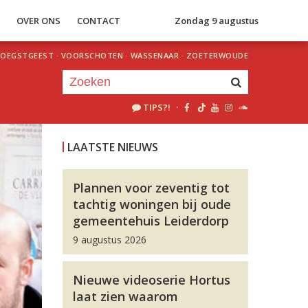
S
OVER ONS
CONTACT
Zondag 9 augustus
OEGSTGEEST
·
VOORSCHOTEN
·
WASSENAAR
·
ZOETERWOUDE
TIPS?!
·
Je luistert nu naar
uur 1 van 0
LAATSTE NIEUWS
«
Vorig uur
Volgend uur
»
Plannen voor zeventig tot
tachtig woningen bij oude
gemeentehuis Leiderdorp
9 augustus 2026
Nieuwe videoserie Hortus
laat zien waarom