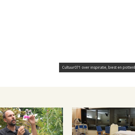
Cultuur071 over inspiratie, biest en potte