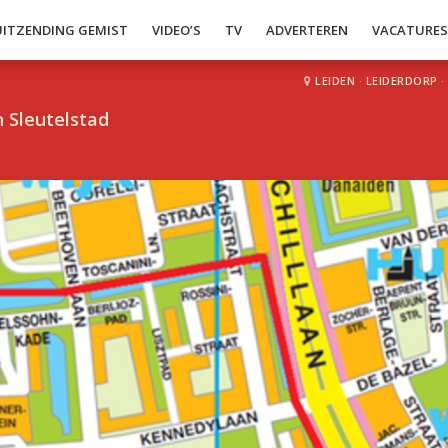
UITZENDING GEMIST
VIDEO’S
TV
ADVERTEREN
VACATURE
LEIDEN
·
LEIDERDORP
·
 Sleutelstad