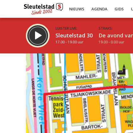
NIEUWS
AGENDA
GIDS
LUISTER LIVE:
STRAKS:
Sleutelstad 30
De avond van
17.00 - 19.00 uur
19.00 - 0.00 uur
Inklappen