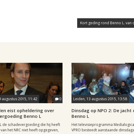
Kort geding rond Benno L. van 
9 augustus 2015, 11:42
0
Leiden, 13 augustus 2015, 13:58
en eist opheldering over
Dinsdag op NPO 2: De jacht 
ergoeding Benno L
Benno L
L de schadevergoeding die hij heeft
Het televisieprogramma Medialogica
van het NRC niet heeft opgegeven,
VPRO besteedt aanstaande dinsda