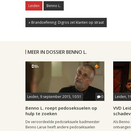
Leiden
Benno L.
« Brandoefening: Digros zet klanten op straat
MEER IN DOSSIER BENNO L.
Leiden, 9 september 2015, 10:51
0
Leiden, 1
Benno L. roept pedoseksuelen op
VVD Leid
hulp te zoeken
schadev
De veroordeelde pedoseksuele badmeester
Als Benno 
Benno Larue heeft andere pedoseksuelen
ontvangen 