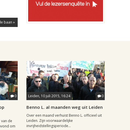
de baan »
0
Leiden, 10 juli 2015, 16:24
0
op
Benno L. al maanden weg uit Leiden
Over een maand verhuist Benno L. officieel uit
Leiden. Zijn voorwaardelijke
 van de
invrijheidstellingsperiode...
gavond om