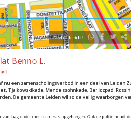
Deel dit bericht!
lat Benno L.
aard
af nu een samenscholingsverbod in een deel van Leiden Z
iet, Tjaikowskikade, Mendelssohnkade, Berliozpad, Rossin
rden. De gemeente Leiden wil zo de veilig waarborgen va
r vandaag onder meer camera’s opgehangen. Ook de politie houdt d