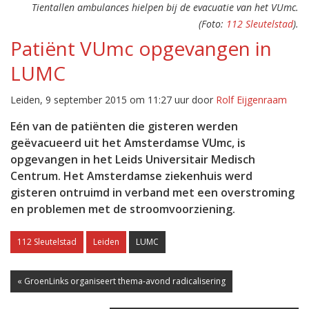
Tientallen ambulances hielpen bij de evacuatie van het VUmc.
(Foto:
112 Sleutelstad
).
Patiënt VUmc opgevangen in
LUMC
Leiden, 9 september 2015 om 11:27 uur door
Rolf Eijgenraam
Eén van de patiënten die gisteren werden
geëvacueerd uit het Amsterdamse VUmc, is
opgevangen in het Leids Universitair Medisch
Centrum. Het Amsterdamse ziekenhuis werd
gisteren ontruimd in verband met een overstroming
en problemen met de stroomvoorziening.
112 Sleutelstad
Leiden
LUMC
« GroenLinks organiseert thema-avond radicalisering