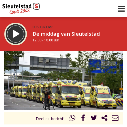
LUISTER LIVE:
De middag van Sleutelstad
12.00 - 18.00 uur
STRAKS:
De avond van Sleutelstad
18.00 - 21.00 uur
uur 1 van 0
Vorig uur
Volgend uur
Inklappen
Deel dit bericht!