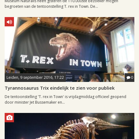
Museum Naturalis heeft gisteren de 110.000ste bezoeker mogen
begroeten van de tentoonstelling T. rex in Town. De...
Leiden, 9 september 2016, 17:22
0
Tyrannosaurus Trix eindelijk te zien voor publiek
De tentoonstelling 'T. rex in Town' is vrijdagmiddag officieel geopend
door minister Jet Bussemaker en...