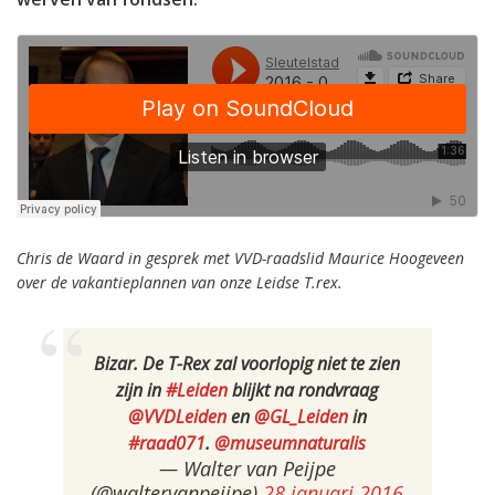
Chris de Waard in gesprek met VVD-raadslid Maurice Hoogeveen
over de vakantieplannen van onze Leidse T.rex.
Bizar. De T-Rex zal voorlopig niet te zien
zijn in
#Leiden
blijkt na rondvraag
@VVDLeiden
en
@GL_Leiden
in
#raad071
.
@museumnaturalis
— Walter van Peijpe
(@waltervanpeijpe)
28 januari 2016