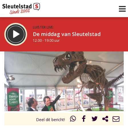
LUISTER LIVE:
De middag van Sleutelstad
12.00 - 19.00 uur
STRAKS:
De avond van Sleutelstad
19.00 - 22.00 uur
uur 1 van 0
Vorig uur
Volgend uur
Inklappen
Deel dit bericht!