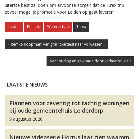
uiterste best zal doen om ervoor te zorgen dat de T.rex trip
zoveel mogelijk promotie voor Leiden op gaat leveren.
Leiden
Politiek
Wetenschap
T. rex
« Remko Koopman: van graffiti-artiest naar volwassen...
Aanhouding en gewonde door verkeersruzie »
LAATSTE NIEUWS
Plannen voor zeventig tot tachtig woningen
bij oude gemeentehuis Leiderdorp
9 augustus 2026
Nieuwe videoserie Hortus laat zien waarom