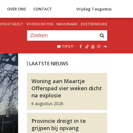
S
OVER ONS
CONTACT
Vrijdag 7 augustus
OEGSTGEEST
·
VOORSCHOTEN
·
WASSENAAR
·
ZOETERWOUDE
TIPS?!
·
Je luistert nu naar
uur 1 van 0
LAATSTE NIEUWS
«
Vorig uur
Volgend uur
»
Woning aan Maartje
Offerspad vier weken dicht
na explosie
6 augustus 2026
Provincie dreigt in te
grijpen bij opvang