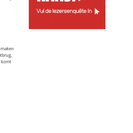
n maken
tbrug,
r komt