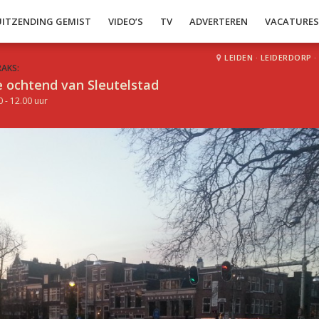
UITZENDING GEMIST
VIDEO’S
TV
ADVERTEREN
VACATURE
LEIDEN
·
LEIDERDORP
·
RAKS:
 ochtend van Sleutelstad
0 - 12.00 uur