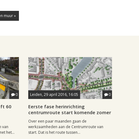
en muur »
0
Leiden, 29 april 2016, 16:05
0
ft 60
Eerste fase herinrichting
centrumroute start komende zomer
Over een paar maanden gaan de
n van
werkzaamheden aan de Centrumroute van
t het...
start. Dat is het route tussen...