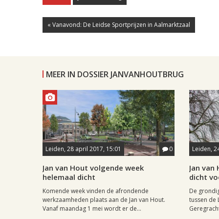
« Vanavond: De Leidse Sportprijzen in Aalmarktzaal
MEER IN DOSSIER JANVANHOUTBRUG
Leiden, 28 april 2017, 15:01
0
Leiden, 2
Jan van Hout volgende week
Jan van
helemaal dicht
dicht vo
Komende week vinden de afrondende
De grondig
werkzaamheden plaats aan de Jan van Hout.
tussen de
Vanaf maandag 1 mei wordt er de...
Geregracht