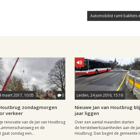
Automobilist ramt bakfiets 
4 maart 2017, 10:05
0
Leiden, 24 juni 2016, 15:16
 Houtbrug zondagmorgen
Nieuwe Jan van Houtbrug blij
or verkeer
jaar liggen
e renovatie van de Jan van Houtbrug
Over een aantal maanden starten
 Lammenschansweg en de
de herstelwerkzaamheden aan de Ja
 gaat zondag een...
Houtbrug. Dan begint de gemeente me