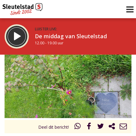
LUISTER LIVE:
De middag van Sleutelstad
12.00 - 19.00 uur
STRAKS:
De avond van Sleutelstad
19.00 - 22.00 uur
uur 1 van 0
Vorig uur
Volgend uur
Inklappen
Deel dit bericht!