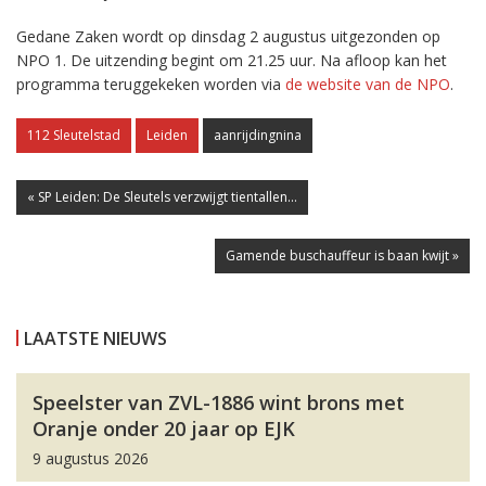
Gedane Zaken wordt op dinsdag 2 augustus uitgezonden op
NPO 1. De uitzending begint om 21.25 uur. Na afloop kan het
programma teruggekeken worden via
de website van de NPO
.
112 Sleutelstad
Leiden
aanrijdingnina
« SP Leiden: De Sleutels verzwijgt tientallen...
Gamende buschauffeur is baan kwijt »
LAATSTE NIEUWS
Speelster van ZVL-1886 wint brons met
Oranje onder 20 jaar op EJK
9 augustus 2026