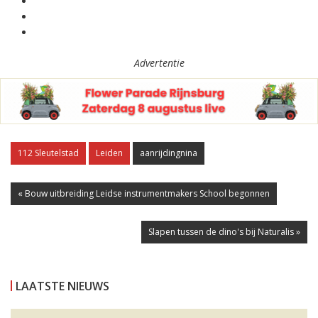
Advertentie
112 Sleutelstad
Leiden
aanrijdingnina
« Bouw uitbreiding Leidse instrumentmakers School begonnen
Slapen tussen de dino's bij Naturalis »
LAATSTE NIEUWS