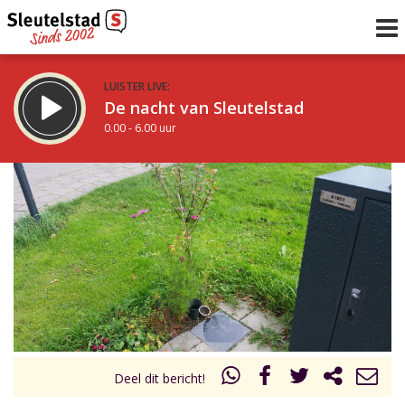
LUISTER LIVE:
De nacht van Sleutelstad
0.00 - 6.00 uur
STRAKS:
De ochtend van Sleutelstad
6.00 - 12.00 uur
uur 1 van 0
Vorig uur
Volgend uur
Inklappen
Deel dit bericht!