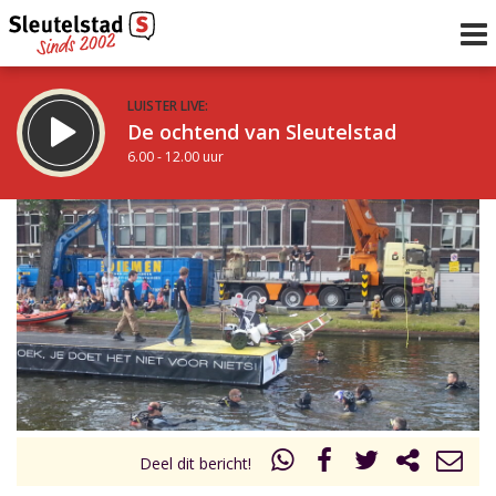
LUISTER LIVE:
De ochtend van Sleutelstad
6.00 - 12.00 uur
STRAKS:
De middag van Sleutelstad
12.00 - 19.00 uur
uur 1 van 0
Vorig uur
Volgend uur
Inklappen
Deel dit bericht!