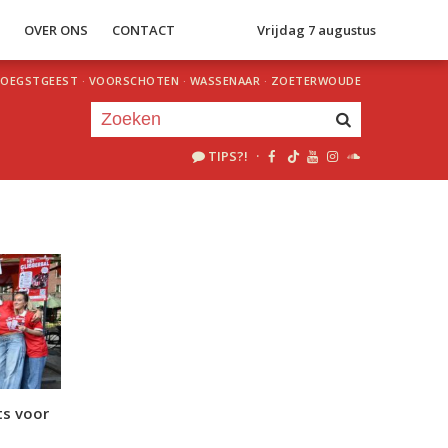
S
OVER ONS
CONTACT
Vrijdag 7 augustus
OEGSTGEEST
·
VOORSCHOTEN
·
WASSENAAR
·
ZOETERWOUDE
TIPS?!
·
Je luistert nu naar
uur 1 van 0
«
Vorig uur
Volgend uur
»
ts voor