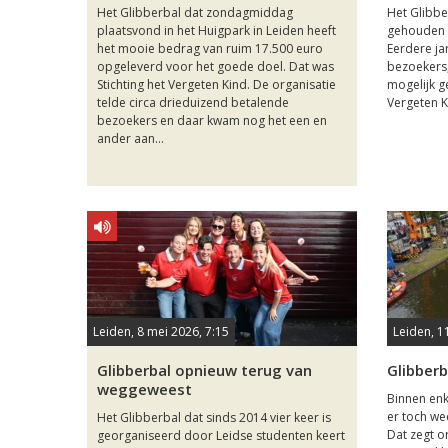
Het Glibberbal dat zondagmiddag
Het Glibbe
plaatsvond in het Huigpark in Leiden heeft
gehouden 
het mooie bedrag van ruim 17.500 euro
Eerdere ja
opgeleverd voor het goede doel. Dat was
bezoekers,
Stichting het Vergeten Kind. De organisatie
mogelijk g
telde circa drieduizend betalende
Vergeten K
bezoekers en daar kwam nog het een en
ander aan...
Leiden, 8 mei 2026, 7:15
Leiden, 1
Glibberbal opnieuw terug van
Glibberb
weggeweest
Binnen enk
er toch we
Het Glibberbal dat sinds 2014 vier keer is
Dat zegt o
georganiseerd door Leidse studenten keert