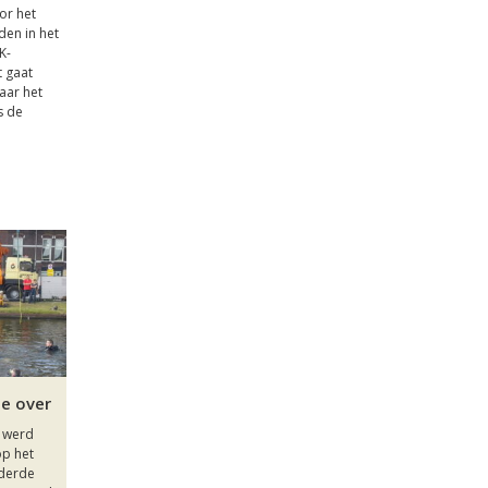
or het
den in het
K-
t gaat
aar het
s de
je over
5 werd
op het
 derde