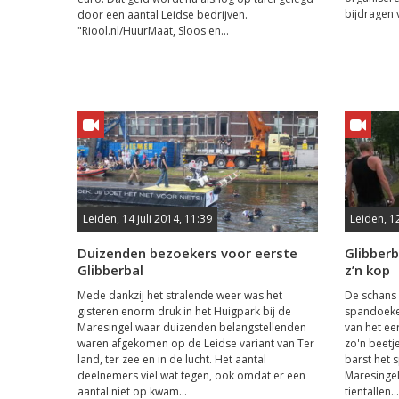
bijdragen v
door een aantal Leidse bedrijven.
"Riool.nl/HuurMaat, Sloos en...
Leiden, 14 juli 2014, 11:39
Leiden, 12
Duizenden bezoekers voor eerste
Glibber
Glibberbal
z’n kop
Mede dankzij het stralende weer was het
De schans 
gisteren enorm druk in het Huigpark bij de
spandoeken
Maresingel waar duizenden belangstellenden
van het eer
waren afgekomen op de Leidse variant van Ter
zo'n beetj
land, ter zee en in de lucht. Het aantal
barst het 
deelnemers viel wat tegen, ook omdat er een
Maresingel
aantal niet op kwam...
tientallen...