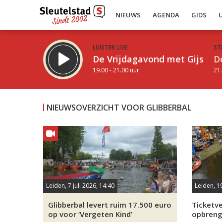
NIEUWS
AGENDA
GIDS
LUISTER LIVE:
ST
De Vrijdagavond met Gijs
D
19.00 - 21.00 uur
21.
NIEUWSOVERZICHT VOOR GLIBBERBAL
Inklappen
Leiden, 7 juli 2026, 14:40
Leiden, 1
Glibberbal levert ruim 17.500 euro
Ticketve
op voor ‘Vergeten Kind’
opbrengs