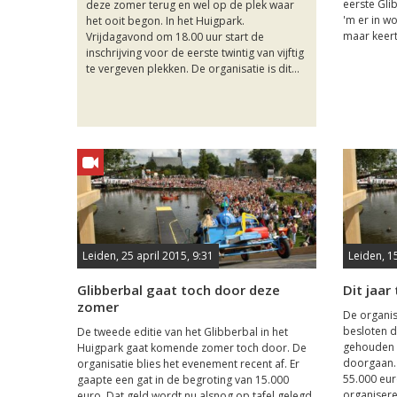
eerste Gli
deze zomer terug en wel op de plek waar
'm er in w
het ooit begon. In het Huigpark.
maar keert
Vrijdagavond om 18.00 uur start de
inschrijving voor de eerste twintig van vijftig
te vergeven plekken. De organisatie is dit...
Leiden, 25 april 2015, 9:31
Leiden, 1
Glibberbal gaat toch door deze
Dit jaar
zomer
De organis
besloten d
De tweede editie van het Glibberbal in het
gehouden z
Huigpark gaat komende zomer toch door. De
doorgaan. 
organisatie blies het evenement recent af. Er
55.000 euro
gaapte een gat in de begroting van 15.000
organisere
euro. Dat geld wordt nu alsnog op tafel gelegd