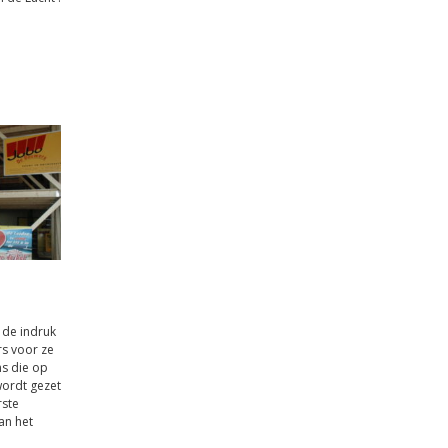
 de indruk
rs voor ze
s die op
wordt gezet
rste
an het