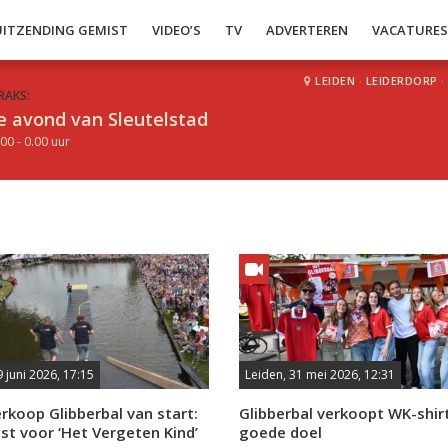
UITZENDING GEMIST
VIDEO’S
TV
ADVERTEREN
VACATURE
LEIDEN
·
LEIDERDORP
·
RAKS:
e avond van Sleutelstad
00 - 0.00 uur
9 juni 2026, 17:15
Leiden, 31 mei 2026, 12:31
rkoop Glibberbal van start:
Glibberbal verkoopt WK-shir
t voor ‘Het Vergeten Kind’
goede doel