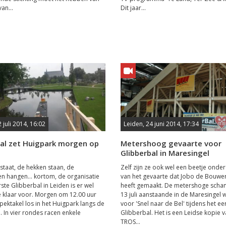
an...
Dit jaar...
 juli 2014, 16:02
Leiden, 24 juni 2014, 17:34
bal zet Huigpark morgen op
Metershoog gevaarte voor
Glibberbal in Maresingel
staat, de hekken staan, de
Zelf zijn ze ook wel een beetje onder
 hangen... kortom, de organisatie
van het gevaarte dat Jobo de Bouwe
ste Glibberbal in Leiden is er wel
heeft gemaakt. De metershoge schan
e klaar voor. Morgen om 12.00 uur
13 juli aanstaande in de Maresingel 
spektakel los in het Huigpark langs de
voor 'Snel naar de Bel' tijdens het ee
. In vier rondes racen enkele
Glibberbal. Het is een Leidse kopie v
TROS...