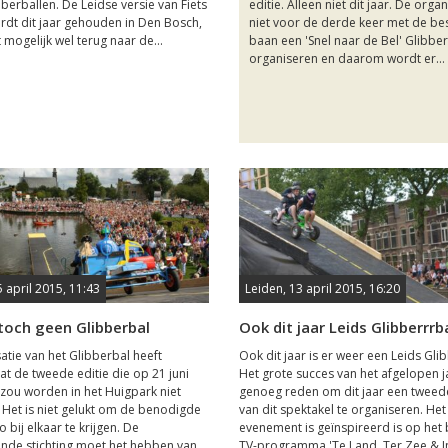
bberballen. De Leidse versie van Fiets
editie. Alleen niet dit jaar. De organ
ordt dit jaar gehouden in Den Bosch,
niet voor de derde keer met de b
 mogelijk wel terug naar de...
baan een 'Snel naar de Bel' Glibbe
organiseren en daarom wordt er...
5 april 2015, 11:43
Leiden, 13 april 2015, 16:20
 toch geen Glibberbal
Ook dit jaar Leids Glibberrrb
atie van het Glibberbal heeft
Ook dit jaar is er weer een Leids Gli
at de tweede editie die op 21 juni
Het grote succes van het afgelopen ja
ou worden in het Huigpark niet
genoeg reden om dit jaar een tweede
Het is niet gelukt om de benodigde
van dit spektakel te organiseren. Het
 bij elkaar te krijgen. De
evenement is geïnspireerd is op het
nde stichting moet het hebben van
TV-programma 'Te Land, Ter Zee & In