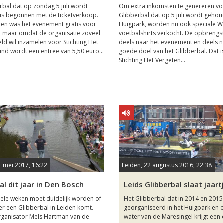
rbal dat op zondag 5 juli wordt
Om extra inkomsten te genereren vo
is begonnen met de ticketverkoop.
Glibberbal dat op 5 juli wordt gehou
ren was het evenement gratis voor
Huigpark, worden nu ook speciale W
 maar omdat de organisatie zoveel
voetbalshirts verkocht. De opbrengs
eld wil inzamelen voor Stichting Het
deels naar het evenement en deels n
ind wordt een entree van 5,50 euro...
goede doel van het Glibberbal. Dat i
Stichting Het Vergeten...
1 mei 2017, 16:22
Leiden, 22 augustus 2016, 22:38
al dit jaar in Den Bosch
Leids Glibberbal slaat jaart
ele weken moet duidelijk worden of
Het Glibberbal dat in 2014 en 201
er een Glibberbal in Leiden komt.
georganiseerd in het Huigpark en 
rganisator Mels Hartman van de
water van de Maresingel krijgt een