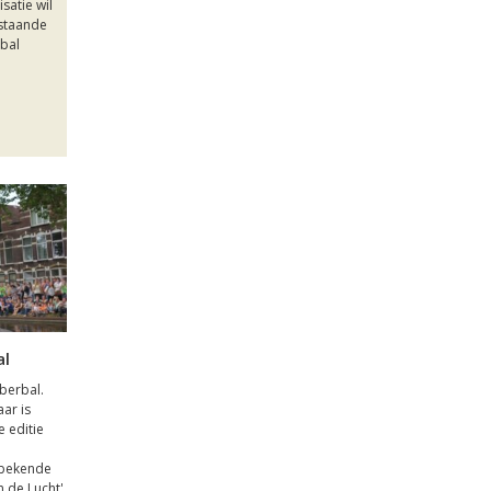
isatie wil
estaande
rbal
al
bberbal.
ar is
 editie
 bekende
 de Lucht'.