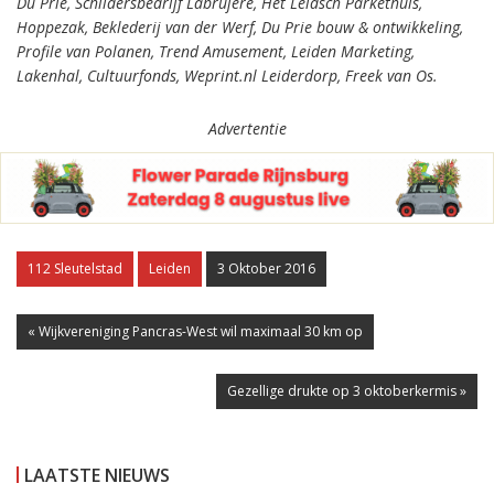
Du Prie, Schildersbedrijf Labrujère, Het Leidsch Parkethuis,
Hoppezak, Beklederij van der Werf, Du Prie bouw & ontwikkeling,
Profile van Polanen, Trend Amusement, Leiden Marketing,
Lakenhal, Cultuurfonds, Weprint.nl Leiderdorp, Freek van Os.
Advertentie
112 Sleutelstad
Leiden
3 Oktober 2016
« Wijkvereniging Pancras-West wil maximaal 30 km op
Gezellige drukte op 3 oktoberkermis »
LAATSTE NIEUWS