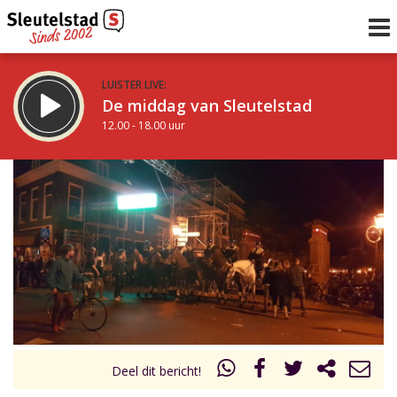
LUISTER LIVE:
De middag van Sleutelstad
12.00 - 18.00 uur
STRAKS:
De avond van Sleutelstad
18.00 - 19.00 uur
uur 1 van 0
Vorig uur
Volgend uur
Inklappen
Deel dit bericht!