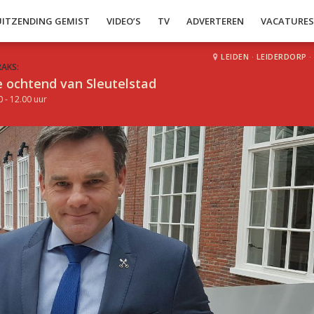
UITZENDING GEMIST
VIDEO’S
TV
ADVERTEREN
VACATURE
LEIDEN
·
LEIDERDORP
·
RAKS:
 ochtend van Sleutelstad
0 - 12.00 uur