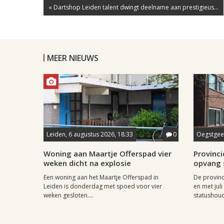
« Dartshop Leiden talent dwingt deelname aan prestigieus...
MEER NIEUWS
Leiden, 6 augustus 2026, 18:33
0
Oegstgees
Woning aan Maartje Offerspad vier
Provincie
weken dicht na explosie
opvang 
Een woning aan het Maartje Offerspad in
De provinc
Leiden is donderdag met spoed voor vier
en met jul
weken gesloten....
statushoud