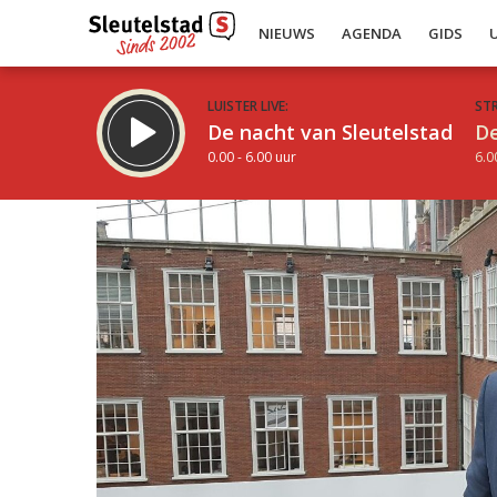
NIEUWS
AGENDA
GIDS
LUISTER LIVE:
ST
De nacht van Sleutelstad
De
0.00 - 6.00 uur
6.0
Inklappen