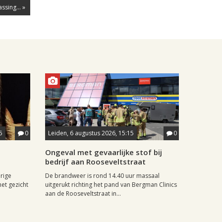
ssing... »
5
0
Leiden, 6 augustus 2026, 15:15
0
Ongeval met gevaarlijke stof bij
bedrijf aan Rooseveltstraat
rige
De brandweer is rond 14.40 uur massaal
het gezicht
uitgerukt richting het pand van Bergman Clinics
aan de Rooseveltstraat in...