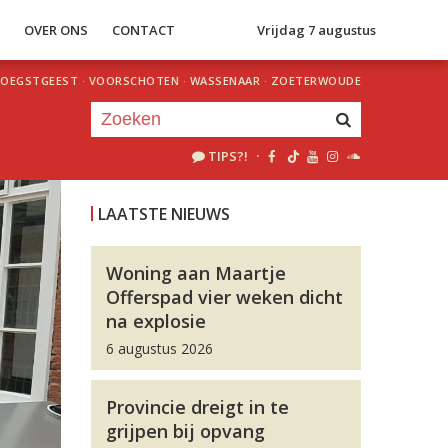
S
OVER ONS
CONTACT
Vrijdag 7 augustus
OEGSTGEEST
·
VOORSCHOTEN
·
WASSENAAR
·
ZOETERWOUDE
TIPS?!
·
Je luistert nu naar
uur 1 van 0
LAATSTE NIEUWS
«
Vorig uur
Volgend uur
»
Woning aan Maartje
Offerspad vier weken dicht
na explosie
6 augustus 2026
Provincie dreigt in te
grijpen bij opvang