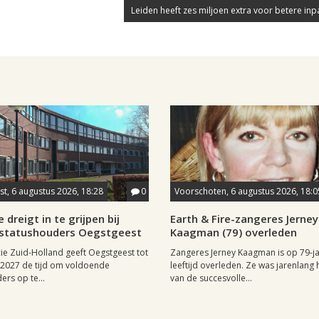
Leiden heeft zes miljoen extra voor betere inpa
t, 6 augustus 2026, 18:28
0
Voorschoten, 6 augustus 2026, 18:0
 dreigt in te grijpen bij
Earth & Fire-zangeres Jerney
statushouders Oegstgeest
Kaagman (79) overleden
ie Zuid-Holland geeft Oegstgeest tot
Zangeres Jerney Kaagman is op 79-ja
i 2027 de tijd om voldoende
leeftijd overleden. Ze was jarenlang 
ers op te...
van de succesvolle...