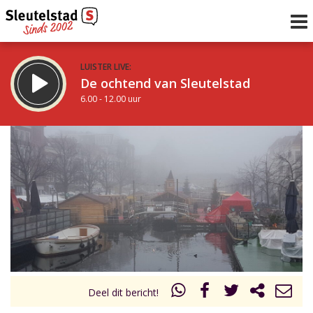
LUISTER LIVE:
De ochtend van Sleutelstad
6.00 - 12.00 uur
STRAKS:
De middag van Sleutelstad
12.00 - 18.00 uur
uur 1 van 0
Vorig uur
Volgend uur
Inklappen
Deel dit bericht!