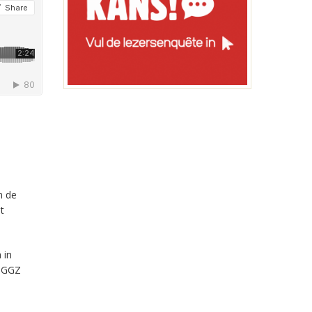
n de
t
 in
t GGZ