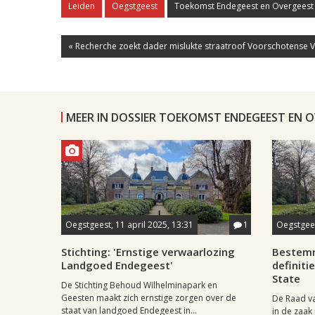
Leiden
Oegstgeest
Toekomst Endegeest en Overgeest
« Recherche zoekt dader mislukte straatroof Voorschotense Va
MEER IN DOSSIER TOEKOMST ENDEGEEST EN 
Oegstgeest, 11 april 2025, 13:31
1
Oegstgees
Stichting: 'Ernstige verwaarlozing
Bestemm
Landgoed Endegeest'
definiti
State
De Stichting Behoud Wilhelminapark en
Geesten maakt zich ernstige zorgen over de
De Raad va
staat van landgoed Endegeest in...
in de zaa