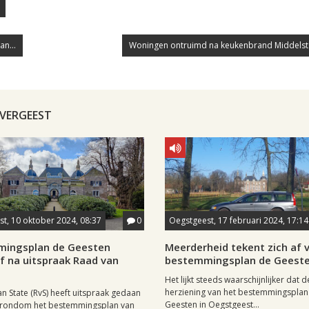
n...
Woningen ontruimd na keukenbrand Middelst
OVERGEEST
t, 10 oktober 2024, 08:37
0
Oegstgeest, 17 februari 2024, 17:14
ingsplan de Geesten
Meerderheid tekent zich af 
ef na uitspraak Raad van
bestemmingsplan de Geest
Het lijkt steeds waarschijnlijker dat d
herziening van het bestemmingsplan
n State (RvS) heeft uitspraak gedaan
Geesten in Oegstgeest...
k rondom het bestemmingsplan van