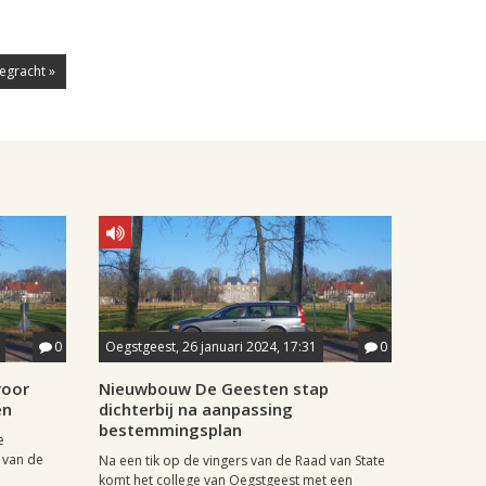
egracht »
0
Oegstgeest, 26 januari 2024, 17:31
0
voor
Nieuwbouw De Geesten stap
en
dichterbij na aanpassing
bestemmingsplan
e
 van de
Na een tik op de vingers van de Raad van State
komt het college van Oegstgeest met een