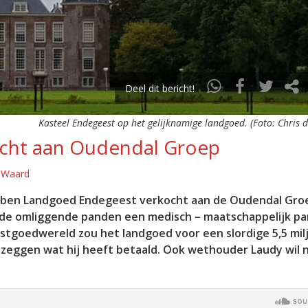
Deel dit bericht!
Kasteel Endegeest op het gelijknamige landgoed. (Foto: Chris 
cht aan Oudendal Groep
e Waard
bben Landgoed Endegeest verkocht aan de Oudendal Gro
n de omliggende panden een medisch – maatschappelijk pa
stgoedwereld zou het landgoed voor een slordige 5,5 mil
t zeggen wat hij heeft betaald. Ook wethouder Laudy wil 