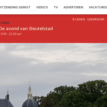
UITZENDING GEMIST
VIDEO’S
TV
ADVERTEREN
VACATURE
LEIDEN
·
LEIDERDORP
·
STRAKS:
De avond van Sleutelstad
19.00 - 22.00 uur