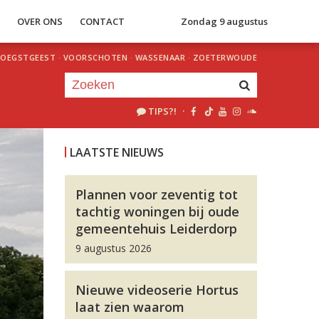
S
OVER ONS
CONTACT
Zondag 9 augustus
OEGSTGEEST
·
VOORSCHOTEN
·
WASSENAAR
·
ZOETERWOUDE
TIPS?!
·
Je luistert nu naar
uur 1 van 0
LAATSTE NIEUWS
«
Vorig uur
Volgend uur
»
Plannen voor zeventig tot
tachtig woningen bij oude
gemeentehuis Leiderdorp
9 augustus 2026
Nieuwe videoserie Hortus
laat zien waarom