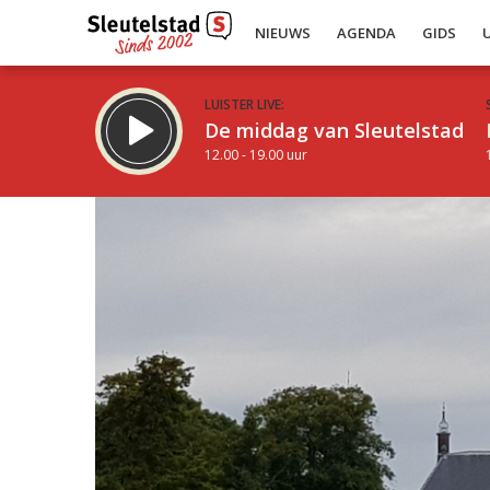
NIEUWS
AGENDA
GIDS
LUISTER LIVE:
De middag van Sleutelstad
12.00 - 19.00 uur
Inklappen