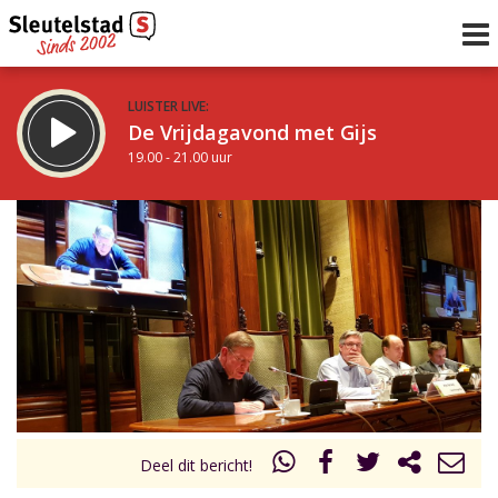
LUISTER LIVE:
De Vrijdagavond met Gijs
19.00 - 21.00 uur
STRAKS:
De avond van Sleutelstad
21.00 - 0.00 uur
uur 1 van 0
Vorig uur
Volgend uur
Inklappen
Deel dit bericht!