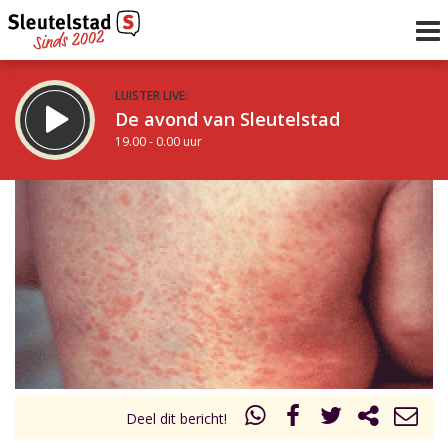
LUISTER LIVE:
De avond van Sleutelstad
19.00 - 0.00 uur
STRAKS:
De nacht van Sleutelstad
0.00 - 6.00 uur
uur 1 van 0
Vorig uur
Volgend uur
Inklappen
Deel dit bericht!