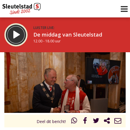
LUISTER LIVE:
De middag van Sleutelstad
12.00 - 18.00 uur
STRAKS:
De avond van Sleutelstad
18.00 - 19.00 uur
uur 1 van 0
Vorig uur
Volgend uur
Inklappen
Deel dit bericht!