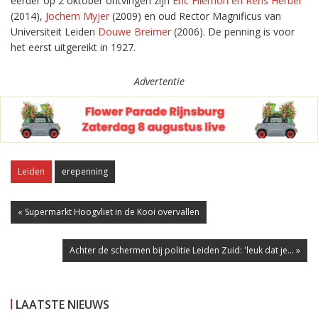
eerder op 2 oktober ontvingen zijn
Eric Filemon en Rens Heruer
(2014),
Jochem Myjer
(2009) en oud Rector Magnificus van
Universiteit Leiden
Douwe Breimer
(2006). De penning is voor
het eerst uitgereikt in 1927.
Advertentie
Leiden
erepenning
« Supermarkt Hoogvliet in de Kooi overvallen
Achter de schermen bij politie Leiden Zuid: 'leuk dat je... »
LAATSTE NIEUWS