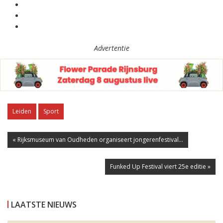
Advertentie
Leiden
Sport
« Rijksmuseum van Oudheden organiseert jongerenfestival...
Funked Up Festival viert 25e editie »
LAATSTE NIEUWS