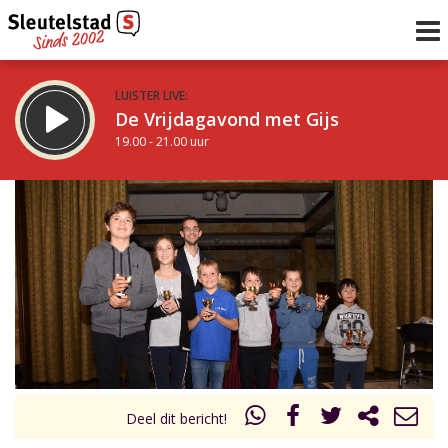
LUISTER LIVE:
De Vrijdagavond met Gijs
19.00 - 21.00 uur
STRAKS:
De avond van Sleutelstad
21.00 - 0.00 uur
uur 1 van 0
Vorig uur
Volgend uur
Inklappen
Deel dit bericht!