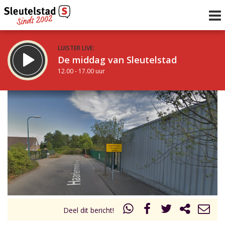
LUISTER LIVE:
De middag van Sleutelstad
12.00 - 17.00 uur
STRAKS:
Sleutelstad 30
17.00 - 19.00 uur
uur 1 van 0
Vorig uur
Volgend uur
Inklappen
Deel dit bericht!