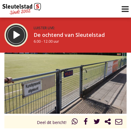
LUISTER LIVE:
De ochtend van Sleutelstad
6.00 - 12.00 uur
STRAKS:
De middag van Sleutelstad
12.00 - 17.00 uur
uur 1 van 0
Vorig uur
Volgend uur
Inklappen
Deel dit bericht!