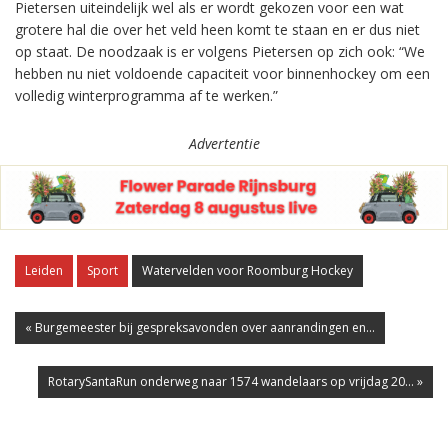
Pietersen uiteindelijk wel als er wordt gekozen voor een wat
grotere hal die over het veld heen komt te staan en er dus niet
op staat. De noodzaak is er volgens Pietersen op zich ook: “We
hebben nu niet voldoende capaciteit voor binnenhockey om een
volledig winterprogramma af te werken.”
Advertentie
Leiden
Sport
Watervelden voor Roomburg Hockey
« Burgemeester bij gespreksavonden over aanrandingen en...
RotarySantaRun onderweg naar 1574 wandelaars op vrijdag 20... »