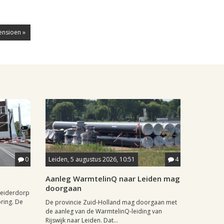
ensioen »
0
Leiden, 5 augustus 2026, 10:51
4
Aanleg WarmtelinQ naar Leiden mag
doorgaan
Leiderdorp
oring. De
De provincie Zuid-Holland mag doorgaan met
de aanleg van de WarmtelinQ-leiding van
Rijswijk naar Leiden. Dat...