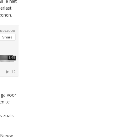
l je niet
erlast
eenen.
nga voor
en te
s zoals
 Nieuw