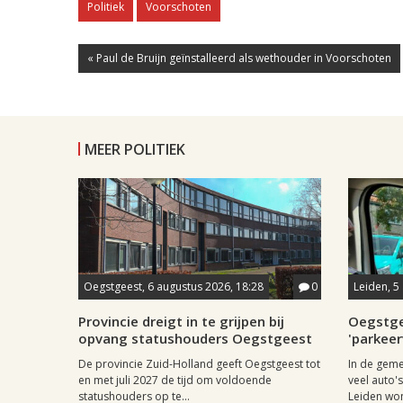
Politiek
Voorschoten
« Paul de Bruijn geïnstalleerd als wethouder in Voorschoten
MEER POLITIEK
Oegstgeest, 6 augustus 2026, 18:28
0
Leiden, 5
Provincie dreigt in te grijpen bij
Oegstge
opvang statushouders Oegstgeest
'parkeer
De provincie Zuid-Holland geeft Oegstgeest tot
In de geme
en met juli 2027 de tijd om voldoende
veel auto'
statushouders op te...
Leiden won