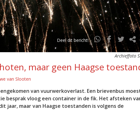
Deel dit bericht!
Archieffoto S
choten, maar geen Haagse toesta
uwe van Slooten
innengekomen van vuurwerkoverlast. Een brievenbus moest
e besprak vloog een container in de fik. Het afsteken va
dit jaar, maar van Haagse toestanden is volgens de