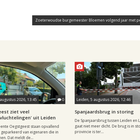
Zoeterwoudse burgemeester Bloemen volgend jaar met p
 augustus 2026, 13:45
0
Leiden, 5 augustus 2026, 12:46
est ziet veel
Spanjaardsbrug in storing
vluchtelingen' uit Leiden
De Spanjaarsbrug tussen Leiden en 
gaat niet meer dicht. De brug is in st
ente Oegstgeest staan opvallend
provincie is ter...
s geparkeerd van eigenaren die in
en. Dat meldt de...