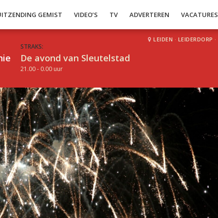
UITZENDING GEMIST
VIDEO’S
TV
ADVERTEREN
VACATURE
LEIDEN
·
LEIDERDORP
·
STRAKS:
hie
De avond van Sleutelstad
21.00 - 0.00 uur