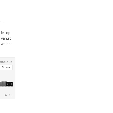
s er
 let op
 vanuit
t we het