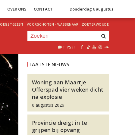
S
OVER ONS
CONTACT
Donderdag 6 augustus
OEGSTGEEST
·
VOORSCHOTEN
·
WASSENAAR
·
ZOETERWOUDE
TIPS?!
·
Je luistert nu naar
uur 1 van 0
LAATSTE NIEUWS
«
Vorig uur
Volgend uur
»
Woning aan Maartje
Offerspad vier weken dicht
na explosie
6 augustus 2026
Provincie dreigt in te
grijpen bij opvang