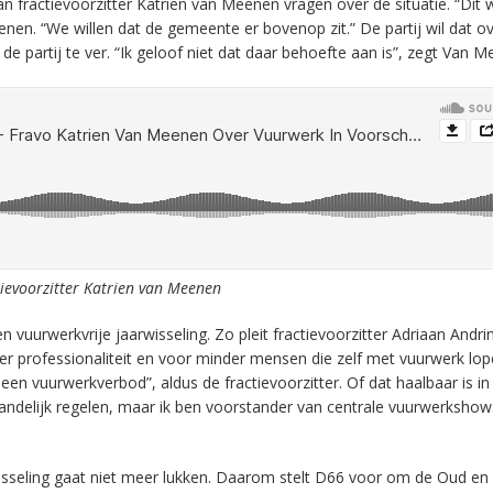
fractievoorzitter Katrien van Meenen vragen over de situatie. “Dit wi
en. “We willen dat de gemeente er bovenop zit.” De partij wil dat ov
 partij te ver. “Ik geloof niet dat daar behoefte aan is”, zegt Van M
tievoorzitter Katrien van Meenen
vuurwerkvrije jaarwisseling. Zo pleit fractievoorzitter Adriaan Andri
eer professionaliteit en voor minder mensen die zelf met vuurwerk lop
 een vuurwerkverbod”, aldus de fractievoorzitter. Of dat haalbaar is in
landelijk regelen, maar ik ben voorstander van centrale vuurwerkshow
sseling gaat niet meer lukken. Daarom stelt D66 voor om de Oud en