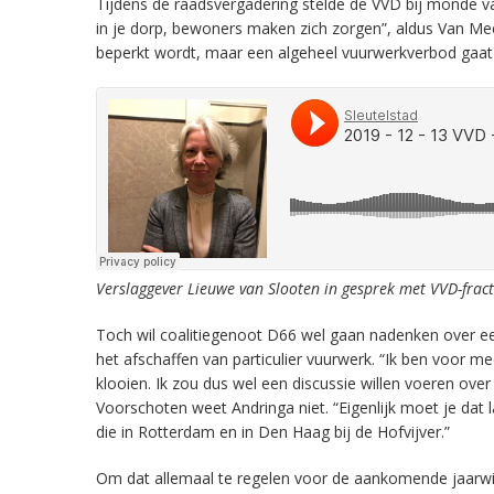
Tijdens de raadsvergadering stelde de VVD bij monde van 
in je dorp, bewoners maken zich zorgen”, aldus Van Meen
beperkt wordt, maar een algeheel vuurwerkverbod gaat de
Verslaggever Lieuwe van Slooten in gesprek met VVD-frac
Toch wil coalitiegenoot D66 wel gaan nadenken over een 
het afschaffen van particulier vuurwerk. “Ik ben voor m
klooien. Ik zou dus wel een discussie willen voeren over
Voorschoten weet Andringa niet. “Eigenlijk moet je dat 
die in Rotterdam en in Den Haag bij de Hofvijver.”
Om dat allemaal te regelen voor de aankomende jaarwi