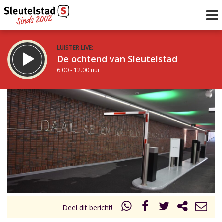
LUISTER LIVE:
De ochtend van Sleutelstad
6.00 - 12.00 uur
STRAKS:
De middag van Sleutelstad
12.00 - 19.00 uur
uur 1 van 0
Vorig uur
Volgend uur
Inklappen
Deel dit bericht!